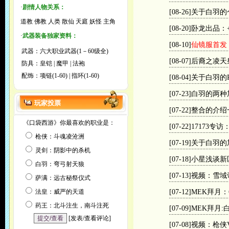
·
剧情人物关系：
[08-26]
关于白羽的
道教
佛教
人类
散仙
天庭
妖怪
主角
[08-20]
卧龙出品：+
·
武器装备独家资料：
[08-10]
仙镜服首发
武器：
六大职业武器(1－60级全)
[08-07]
后裔之凌天
防具：
皇铠
|
魔甲
|
法袍
配饰：
项链(1-60)
|
指环(1-60)
[08-04]
关于白羽的
[07-23]
白羽的两种
玩家投票
[07-22]
整合的介绍
《口袋西游》你最喜欢的职业是：
[07-22]
17173专
枪侠：斗魂凌沧洲
[07-19]
关于白羽的
灵剑：阴影中的杀机
[07-18]
小星浅谈新区
白羽：弯弓射天狼
[07-13]
视频：雪域
萨满：远古秘祭仪式
法皇：威严的天道
[07-12]
MEK拜月：
药王：北斗注生，南斗注死
[07-09]
MEK拜月:
[
发表/查看评论
]
[07-08]
视频：枪侠V