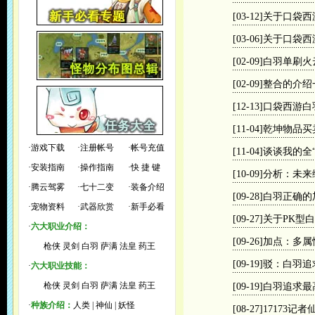
[03-12]
关于口袋西
[03-06]
关于口袋西
[02-09]
白羽单刷火
[02-09]
整合的介绍
[12-13]
口袋西游白
[11-04]
乾坤物品买
·
游戏下载
·
注册帐号
·
帐号充值
[11-04]
谈谈我的全
·
安装指南
·
操作指南
·
快 捷 键
[10-09]
分析：未来
·
腾云驾雾
·
七十二变
·
装备介绍
[09-28]
白羽正确的
·
宠物资料
·
武器欣赏
·
新手必看
[09-27]
关于PK型
·
六大职业介绍：
[09-26]
加点：多属
枪侠
灵剑
白羽
萨满
法皇
药王
[09-19]
驳：白羽追
·
六大职业技能：
枪侠
灵剑
白羽
萨满
法皇
药王
[09-19]
白羽追求最
·
种族介绍：
人类
|
神仙
|
妖怪
[08-27]
17173记