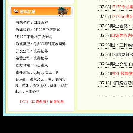
[07-08]
17173专
游戏信息
[07-07]
17173记
·游戏名称：口袋西游
[07-05]
职业困惑：
·游戏状态：6月26日飞天测试
[06-27]
口袋西游内
7月17日不删档开放测试
·游戏类型：Q版3D即时宠物网游
[06-26]
图：三种族
·开发公司：完美世界
[06-26]
173啸龙轩
·运营公司：完美世界
[06-24]
职业介绍-
·官方网站：
点击进入
·责任编辑：
bybyby
美工：K
[06-24]
白羽 技能
·论坛组：傲气淡蓝，没人要的宝
[05-12]
《口袋西游
贝，泡沫，清物飞扬，媥娜，惢若
止水，月影心动
17173《口袋西游》记者招募