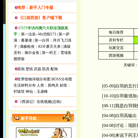
推荐：新手入门专题
《口袋西游》客户端下载
17173专访内测六大职业顶级高
每日推荐
手：
第一法皇--Me岱阳173
|
第一萨
灵剑专栏
满：番薯佬
|
第一白羽：拜月飞刀浪
子
|
满极枪侠：KOF袭灭天来
|
满级
玩家交流
灵剑：御尒金鱼
|
第一药王：雪域鱼
西游视频
翅捞饭
关键词
原画
壁纸
武器
防具
配饰
世界怪物详细分布图
BOSS分布图
生活材料分布
人类：凤鸣关
妖怪：
[05-09]
白羽的五行
轩辕坟
神仙：玉虚峰
[10-10]
白羽最强加
《西游记》在线视频(总辑)
[08-11]
我是白羽我
[04-08]
白羽高输出
新手导航
[04-08]
讨论：现阶
[04-08]
来说下药王