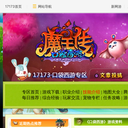
17173首页
网站导航
新网游
专区首页
|
游戏下载
|
职业介绍
|
技能介绍
|
地图大全
|
腾
每日推荐
|
综合经验
|
玩家交流
|
宠物专栏
|
任务攻略
|
游
《口袋西游》游戏资料
近期热点推荐