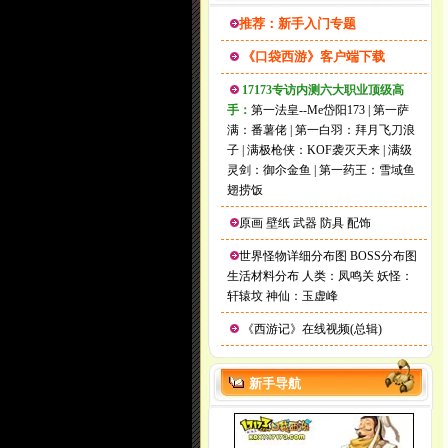
推荐：新手入门专题
《口袋西游》客户端下载
17173专访内测六大职业顶级高
手：
第一法皇--Me岱阳173
|
第一萨
满：番薯佬
|
第一白羽：拜月飞刀浪
子
|
满极枪侠：KOF袭灭天来
|
满级
灵剑：御尒金鱼
|
第一药王：雪域鱼
翅捞饭
原画
壁纸
武器
防具
配饰
世界怪物详细分布图
BOSS分布图
生活材料分布
人类：凤鸣关
妖怪：
轩辕坟
神仙：玉虚峰
《西游记》在线视频(总辑)
新手导航