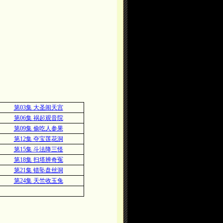
第03集 大圣闹天宫
第06集 祸起观音院
第09集 偷吃人参果
第12集 夺宝莲花洞
第15集 斗法降三怪
第18集 扫塔辨奇冤
第21集 错坠盘丝洞
第24集 天竺收玉兔