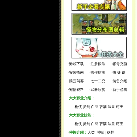
·
游戏下载
·
注册帐号
·
帐号充值
·
安装指南
·
操作指南
·
快 捷 键
·
腾云驾雾
·
七十二变
·
装备介绍
·
宠物资料
·
武器欣赏
·
新手必看
·
六大职业介绍：
枪侠
灵剑
白羽
萨满
法皇
药王
·
六大职业技能：
枪侠
灵剑
白羽
萨满
法皇
药王
·
种族介绍：
人类
|
神仙
|
妖怪