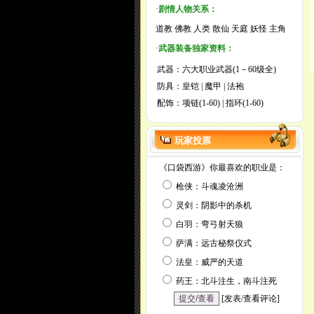
·
剧情人物关系：
道教
佛教
人类
散仙
天庭
妖怪
主角
·
武器装备独家资料：
武器：
六大职业武器(1－60级全)
防具：
皇铠
|
魔甲
|
法袍
配饰：
项链(1-60)
|
指环(1-60)
玩家投票
《口袋西游》你最喜欢的职业是：
枪侠：斗魂凌沧洲
灵剑：阴影中的杀机
白羽：弯弓射天狼
萨满：远古秘祭仪式
法皇：威严的天道
药王：北斗注生，南斗注死
[
发表/查看评论
]