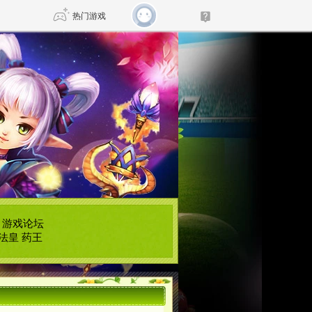
热门游戏
DNF
传奇4
剑网3旗舰版
新天龙八部
自由
诛仙世界
仙剑世界
|
游戏论坛
法皇
药王