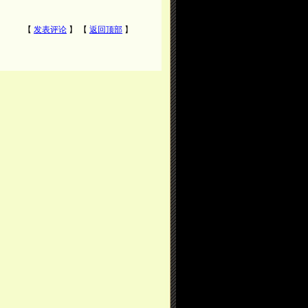
【
发表评论
】 【
返回顶部
】