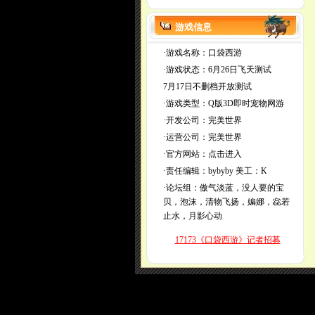
游戏信息
·游戏名称：口袋西游
·游戏状态：6月26日飞天测试
7月17日不删档开放测试
·游戏类型：Q版3D即时宠物网游
·开发公司：完美世界
·运营公司：完美世界
·官方网站：
点击进入
·责任编辑：
bybyby
美工：K
·论坛组：傲气淡蓝，没人要的宝
贝，泡沫，清物飞扬，媥娜，惢若
止水，月影心动
17173《口袋西游》记者招募