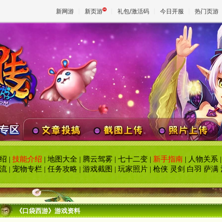
新网游
新页游
礼包/激活码
今日开服
热门页游
魔兽
天堂
王权与
绍
|
技能介绍
|
地图大全
|
腾云驾雾
|
七十二变
|
新手指南
|
人物关系
流
|
宠物专栏
|
任务攻略
|
游戏截图
|
玩家照片
|
枪侠
灵剑
白羽
萨满
《口袋西游》游戏资料