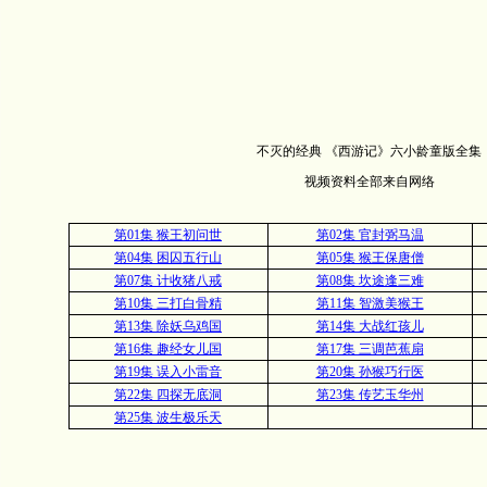
不灭的经典 《西游记》六小龄童版全集
视频资料全部来自网络
第01集 猴王初问世
第02集 官封弼马温
第04集 困囚五行山
第05集 猴王保唐僧
第07集 计收猪八戒
第08集 坎途逢三难
第10集 三打白骨精
第11集 智激美猴王
第13集 除妖乌鸡国
第14集 大战红孩儿
第16集 趣经女儿国
第17集 三调芭蕉扇
第19集 误入小雷音
第20集 孙猴巧行医
第22集 四探无底洞
第23集 传艺玉华州
第25集 波生极乐天