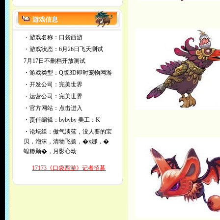
游戏信息
・游戏名称：口袋西游
・游戏状态：6月26日飞天测试
7月17日不删档开放测试
・游戏类型：Q版3D即时宠物网游
・开发公司：完美世界
・运营公司：完美世界
・官方网站：
点击进入
・责任编辑：
bybyby
美工：K
・论坛组：傲气淡蓝，没人要的宝
贝，泡沫，清物飞扬，�x娜，�
蝗糁顾�，月影心动
17173《口袋西游》记者招募