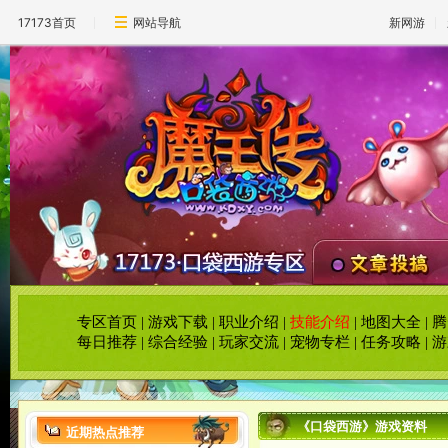
17173首页
网站导航
新网游
专区首页
|
游戏下载
|
职业介绍
|
技能介绍
|
地图大全
|
腾
每日推荐
|
综合经验
|
玩家交流
|
宠物专栏
|
任务攻略
|
游
《口袋西游》游戏资料
近期热点推荐