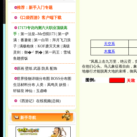
推荐：新手入门专题
《口袋西游》客户端下载
17173专访内测六大职业顶级高
手：
第一法皇--Me岱阳173
|
第一萨
满：番薯佬
|
第一白羽：拜月飞刀浪
天空系
子
|
满极枪侠：KOF袭灭天来
|
满级
木魔系
灵剑：御�┙鹩�
|
第一药王：雪域
鱼翅捞饭
“凤凰上击九万里，绝云霓，负
在他们心头。鸟儿象征着自由，象
原画
壁纸
武器
防具
配饰
地修行才能脱离大地的束缚，御风
世界怪物详细分布图
BOSS分布图
生活材料分布
人类：凤鸣关
妖怪：
轩辕坟
神仙：玉虚峰
《西游记》在线视频(总辑)
新手导航