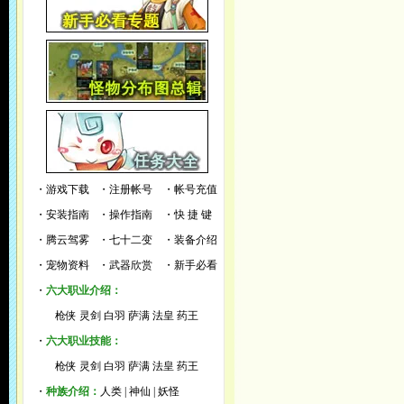
・
游戏下载
・
注册帐号
・
帐号充值
・
安装指南
・
操作指南
・
快 捷 键
・
腾云驾雾
・
七十二变
・
装备介绍
・
宠物资料
・
武器欣赏
・
新手必看
・
六大职业介绍：
枪侠
灵剑
白羽
萨满
法皇
药王
・
六大职业技能：
枪侠
灵剑
白羽
萨满
法皇
药王
・
种族介绍：
人类
|
神仙
|
妖怪