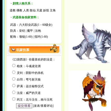
・
剧情人物关系：
道教
佛教
人类
散仙
天庭
妖怪
主角
・
武器装备独家资料：
武器：
六大职业武器(1－60级全)
防具：
皇铠
|
魔甲
|
法袍
配饰：
项链(1-60)
|
指环(1-60)
玩家投票
《口袋西游》你最喜欢的职业是：
枪侠：斗魂凌沧洲
灵剑：阴影中的杀机
白羽：弯弓射天狼
萨满：远古秘祭仪式
法皇：威严的天道
药王：北斗注生，南斗注死
[
发表/查看评论
]