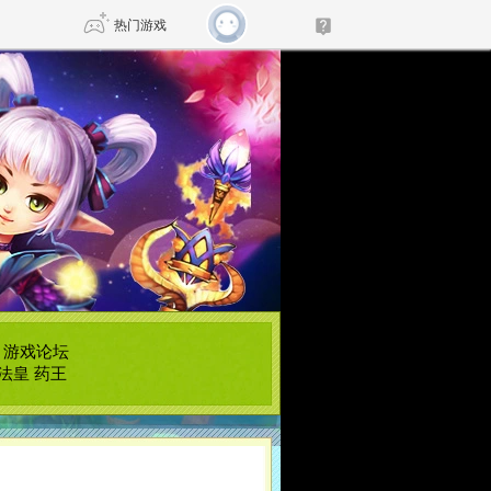
热门游戏
DNF
传奇4
剑网3旗舰版
新天龙八部
自由
诛仙世界
仙剑世界
|
游戏论坛
法皇
药王