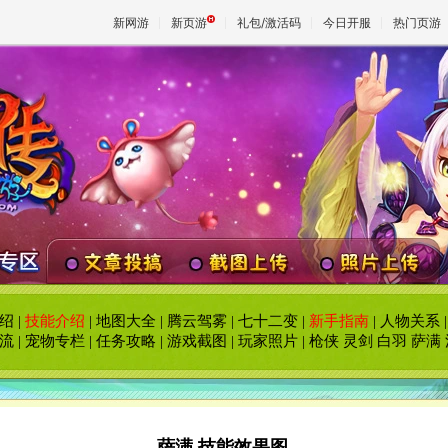
新网游
新页游
礼包/激活码
今日开服
热门页游
魔兽
天堂
王权与
绍
|
技能介绍
|
地图大全
|
腾云驾雾
|
七十二变
|
新手指南
|
人物关系
流
|
宠物专栏
|
任务攻略
|
游戏截图
|
玩家照片
|
枪侠
灵剑
白羽
萨满
萨满 技能效果图