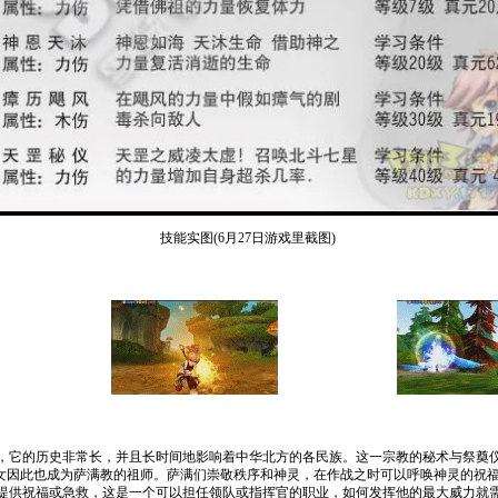
技能实图(6月27日游戏里截图)
它的历史非常长，并且长时间地影响着中华北方的各民族。这一宗教的秘术与祭奠仪
天女因此也成为萨满教的祖师。萨满们崇敬秩序和神灵，在作战之时可以呼唤神灵的祝
提供祝福或急救，这是一个可以担任领队或指挥官的职业，如何发挥他的最大威力就