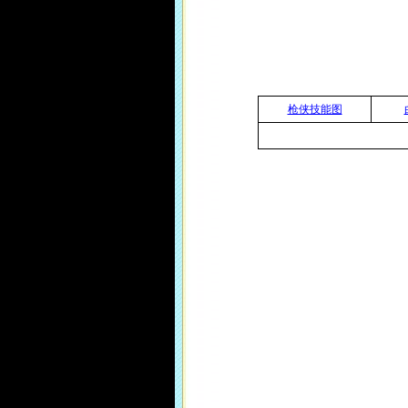
枪侠技能图