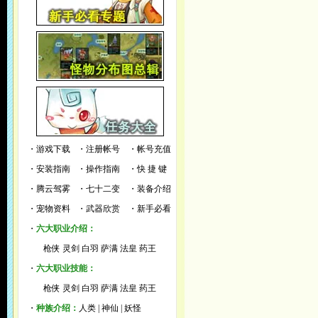
・
游戏下载
・
注册帐号
・
帐号充值
・
安装指南
・
操作指南
・
快 捷 键
・
腾云驾雾
・
七十二变
・
装备介绍
・
宠物资料
・
武器欣赏
・
新手必看
・
六大职业介绍：
枪侠
灵剑
白羽
萨满
法皇
药王
・
六大职业技能：
枪侠
灵剑
白羽
萨满
法皇
药王
・
种族介绍：
人类
|
神仙
|
妖怪