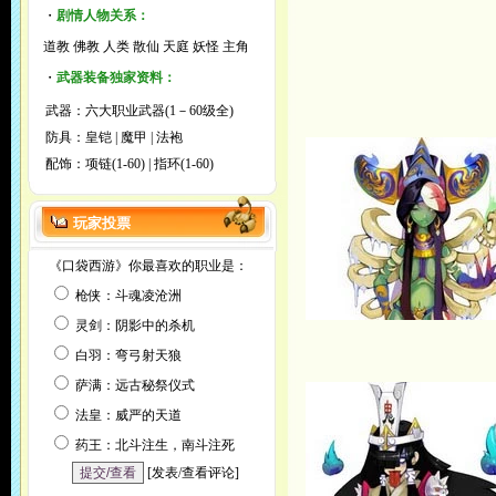
・
剧情人物关系：
道教
佛教
人类
散仙
天庭
妖怪
主角
・
武器装备独家资料：
武器：
六大职业武器(1－60级全)
防具：
皇铠
|
魔甲
|
法袍
配饰：
项链(1-60)
|
指环(1-60)
玩家投票
《口袋西游》你最喜欢的职业是：
枪侠：斗魂凌沧洲
灵剑：阴影中的杀机
白羽：弯弓射天狼
萨满：远古秘祭仪式
法皇：威严的天道
药王：北斗注生，南斗注死
[
发表/查看评论
]