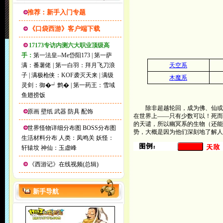
推荐：新手入门专题
《口袋西游》客户端下载
17173专访内测六大职业顶级高
手：
第一法皇--Me岱阳173
|
第一萨
满：番薯佬
|
第一白羽：拜月飞刀浪
天空系
子
|
满极枪侠：KOF袭灭天来
|
满级
木魔系
灵剑：御�┙鹩�
|
第一药王：雪域
鱼翅捞饭
除非超越轮回，成为佛、仙或者
原画
壁纸
武器
防具
配饰
在世界上――只有少数可以！死而
的天谴，所以幽冥系的生物（还
世界怪物详细分布图
BOSS分布图
势，大概是因为他们深刻地了解人
生活材料分布
人类：凤鸣关
妖怪：
轩辕坟
神仙：玉虚峰
《西游记》在线视频(总辑)
新手导航