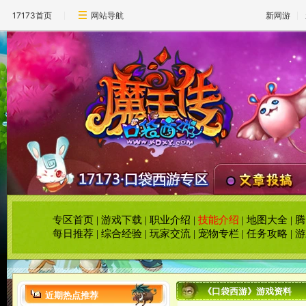
17173首页
网站导航
新网游
专区首页
|
游戏下载
|
职业介绍
|
技能介绍
|
地图大全
|
腾
每日推荐
|
综合经验
|
玩家交流
|
宠物专栏
|
任务攻略
|
游
《口袋西游》游戏资料
近期热点推荐