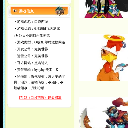
游戏信息
・游戏名称：口袋西游
・游戏状态：6月26日飞天测试
7月17日不删档开放测试
・游戏类型：Q版3D即时宠物网游
・开发公司：完美世界
・运营公司：完美世界
・官方网站：
点击进入
・责任编辑：
bybyby
美工：K
・论坛组：傲气淡蓝，没人要的宝
贝，泡沫，清物飞扬，�x娜，�
蝗糁顾�，月影心动
17173《口袋西游》记者招募