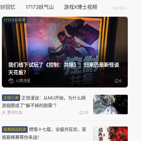
个好回忆
17173妖气山
游戏X博士视频
新版本更新
MORE +
仙山小农
17173公众号
种田
模拟经营
国风
08/15周六
新版本更新
我们线下试玩了《控制：共振》：归来仍是新怪谈
QQ炫舞2
天花板？
现代
音乐
半Q版
火雨流星
6
08/17周一
正惊漫谈：从MU开始，为什么网
正经小弟
游翅膀成了"躲不掉的刚需"？
限号删档内测
整天吐血
10
雾海之下
搜打撤
多人联机
冒险
燃情十七载，全服共狂欢，家
经典国战网游
族巅峰赛等你来战！