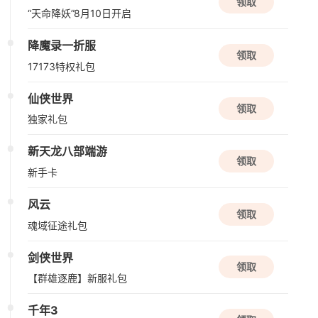
领取
“天命降妖”8月10日开启
限号删档内测
降魔录一折服
领取
遮天世界
17173特权礼包
角色扮演
修仙
模拟
仙侠世界
领取
独家礼包
新版本更新
大周列国志
新天龙八部端游
领取
单机
SLG
策略
新手卡
风云
08/21周五
领取
魂域征途礼包
公测
剑侠世界
诡秘之主
领取
【群雄逐鹿】新服礼包
角色扮演
虚幻引擎
RPG
千年3