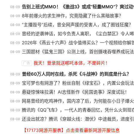
告别上班式MMO！《激战3》或成“轻量MMO”？爽过动
08-09
8年前爆火的求生神作，究竟隐藏了什么黑暗故事？
08-09
“主播毁号”后续，曾全网声援的受害人，成了圈钱狂魔？
08-09
曾经的逆袭神话，如今负责人离职，《尘白禁区》令人唏
08-09
2026年《燕云十六声》战令值得买么？一个视频给你解
08-09
三国题材《猛鬼三国》公测上线，首创摄魂吞噬养成玩法
08-09
巅峰在线150万人的横版网游，
我天！登录就送哪吒本体，不是碎片！
广告
如今带着怀旧服又杀回来了！
1
曾经60万人同时在线，杀死《斗战神》的到底是什么？
08-09
宝可梦也有网游了？粉丝自制《绿宝石》，内置公会玩法
08-09
悬疑惊悚味拉满！AI志怪新作《民国诡事》深度试玩！
08-09
网易曾经的吃鸡神作，国内凉了后，为何能在小日子爆火
08-09
腾讯的《QQ飞车》，一代人的青春回忆，凭什么火到现
08-09
还没出就凉？腾讯《穿越火线：潜伏》中途裁员，进度引
08-08
【17173网游开服表】点击查看最新网游开服信息