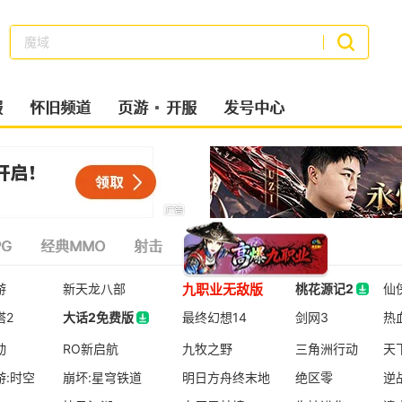
魔域
搜索
服
怀旧频道
页游
开服
发号中心
G
经典MMO
射击
策略类
二次元
九职业无敌版
游
新天龙八部
桃花源记2
仙
塔2
大话2免费版
最终幻想14
桃花源记2
剑网3
热
大话2免费版
动
RO新启航
九牧之野
三角洲行动
天
游:时空
崩坏:星穹铁道
明日方舟终末地
绝区零
逆