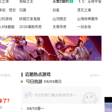
忘之海
暗黑破坏神:不朽
诡秘之主
天堂2盟约
飞飞：无限宇宙
Q版
休闲
回合
天堂2盟约
神话：悟空
归唐
剑星
湮灭之潮
力的游戏
妖狐打金鬼服
山河图志
山海经神魔传
新版本更新
人9块霸服
2026爆款传奇
天尊传奇
一剑永恒
问剑长生
休闲
放置
国风手游
新版本更新
元气骑士
动作角色扮演
2D
射击
近期热点游戏
更多要闻»
MORE +
08/09周日
车了？
衔
08/10周一