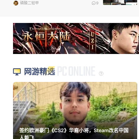
磷酸二轻甲
9
网游精选
签约欧洲豪门《CS2》华裔小将，Steam改名中国
人能飞