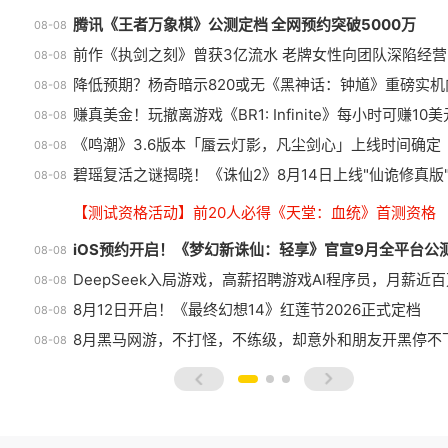
腾讯《王者万象棋》公测定档 全网预约突破5000万
08-08
前作《执剑之刻》曾获3亿流水 老牌女性向团队深陷经营
08-08
降低预期？杨奇暗示820或无《黑神话：钟馗》重磅实机
08-08
赚真美金！玩撤离游戏《BR1: Infinite》每小时可赚10美
08-08
《鸣潮》3.6版本「蜃云灯影，凡尘剑心」上线时间确定
08-08
碧瑶复活之谜揭晓！《诛仙2》8月14日上线"仙诡修真版
08-08
【测试资格活动】前20人必得《天堂：血统》首测资格
iOS预约开启！《梦幻新诛仙：轻享》官宣9月全平台公
08-08
DeepSeek入局游戏，高薪招聘游戏AI程序员，月薪近
08-08
8月12日开启！《最终幻想14》红莲节2026正式定档
08-08
8月黑马网游，不打怪，不练级，却意外和朋友开黑停不
08-08
prev
next