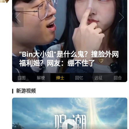
prev
next
网
绅士日报：国游泳装皮涩度拉爆
了！大雷熟女上演蒙眼play
囧图
解梗
绅士
回忆
远征
回合
新游视频