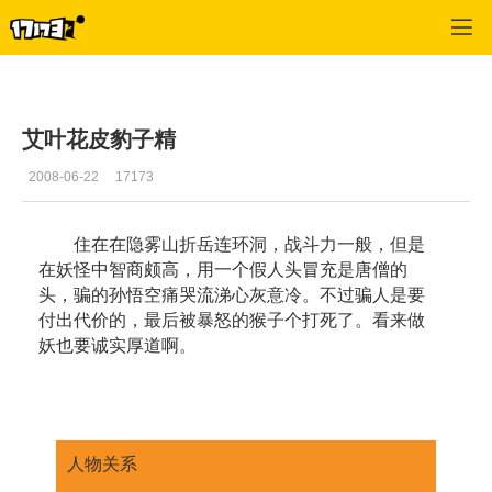
口袋西游
>
游戏资料
>
正文
艾叶花皮豹子精
2008-06-22
17173
住在在隐雾山折岳连环洞，战斗力一般，但是
在妖怪中智商颇高，用一个假人头冒充是唐僧的
头，骗的孙悟空痛哭流涕心灰意冷。不过骗人是要
付出代价的，最后被暴怒的猴子个打死了。看来做
妖也要诚实厚道啊。
人物关系