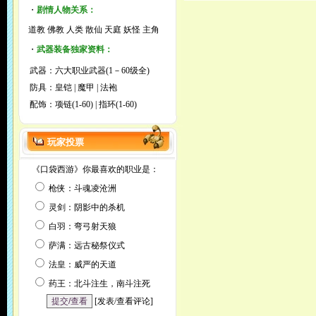
・
剧情人物关系：
道教
佛教
人类
散仙
天庭
妖怪
主角
・
武器装备独家资料：
武器：
六大职业武器(1－60级全)
防具：
皇铠
|
魔甲
|
法袍
配饰：
项链(1-60)
|
指环(1-60)
玩家投票
《口袋西游》你最喜欢的职业是：
枪侠：斗魂凌沧洲
灵剑：阴影中的杀机
白羽：弯弓射天狼
萨满：远古秘祭仪式
法皇：威严的天道
药王：北斗注生，南斗注死
[
发表/查看评论
]