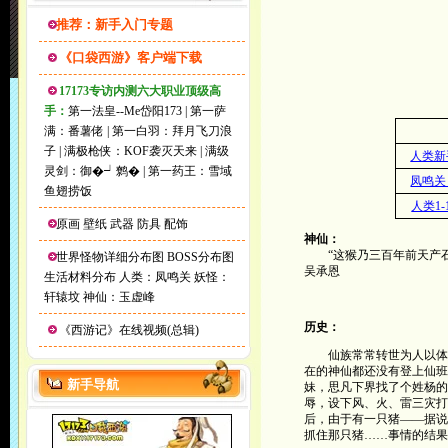
推荐：新手入门专题
《口袋西游》客户端下载
17173专访内测六大职业顶级高
手：
第一法皇--Me岱阳173
|
第一萨
满：番薯佬
|
第一白羽：拜月飞刀浪
子
|
满极枪侠：KOF袭灭天来
|
满级
人类新
灵剑：御�┙鹩�
|
第一药王：雪域
凤鸣关
鱼翅捞饭
人类1
原画
壁纸
武器
防具
配饰
神仙：
“这猴乃三百年前天产石
世界怪物详细分布图
BOSS分布图
吴承恩
生活材料分布
人类：凤鸣关
妖怪：
轩辕坟
神仙：玉虚峰
历史：
《西游记》在线视频(总辑)
仙族常常转世为人以体验
在的神仙都还没有登上仙班
新手导航
妹，思凡下界找了个姓杨的
辱，设下风、火、雷三灾打
后，由于有一只猪――据说
抓住那只猪……事情的结果