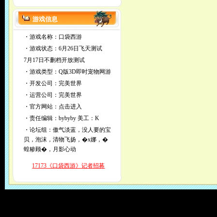
游戏信息
・游戏名称：口袋西游
・游戏状态：6月26日飞天测试
7月17日不删档开放测试
・游戏类型：Q版3D即时宠物网游
・开发公司：完美世界
・运营公司：完美世界
・官方网站：
点击进入
・责任编辑：
bybyby
美工：K
・论坛组：傲气淡蓝，没人要的宝
贝，泡沫，清物飞扬，�x娜，�
蝗糁顾�，月影心动
17173《口袋西游》记者招募