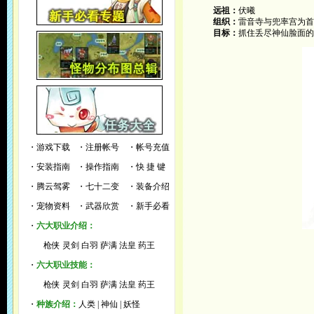
远祖：
伏曦
组织：
雷音寺与兜率宫为首
目标：
抓住丢尽神仙脸面的
・
游戏下载
・
注册帐号
・
帐号充值
・
安装指南
・
操作指南
・
快 捷 键
・
腾云驾雾
・
七十二变
・
装备介绍
・
宠物资料
・
武器欣赏
・
新手必看
・
六大职业介绍：
枪侠
灵剑
白羽
萨满
法皇
药王
・
六大职业技能：
枪侠
灵剑
白羽
萨满
法皇
药王
・
种族介绍：
人类
|
神仙
|
妖怪