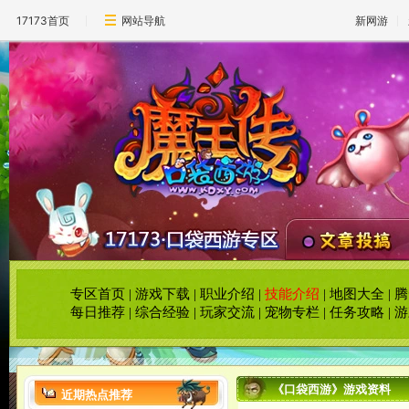
17173首页
网站导航
新网游
专区首页
|
游戏下载
|
职业介绍
|
技能介绍
|
地图大全
|
腾
每日推荐
|
综合经验
|
玩家交流
|
宠物专栏
|
任务攻略
|
游
《口袋西游》游戏资料
近期热点推荐