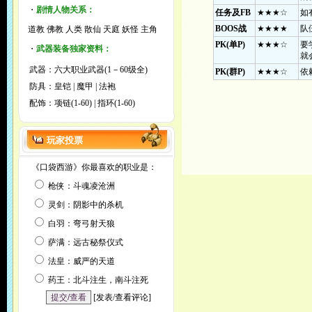
・
剧情人物关系：
任务及
FB
★★★☆
如
BOOS
战
★★★★
队
道教
佛教
人类
散仙
天庭
妖怪
主角
PK(
单
P)
★★★☆
要
・
武器装备独家资料：
就
武器：
六大职业武器(1－60级全)
PK(
群
P
)
★★★☆
依
防具：
皇铠
|
魔甲
|
法袍
配饰：
项链(1-60)
|
指环(1-60)
玩家投票
《口袋西游》你最喜欢的职业是：
枪侠：斗魂凌沧洲
灵剑：阴影中的杀机
白羽：弯弓射天狼
萨满：远古秘祭仪式
法皇：威严的天道
药王：北斗注生，南斗注死
[
发表/查看评论
]