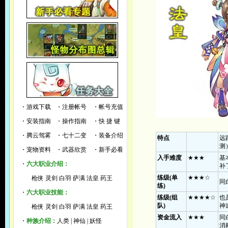
・
游戏下载
・
注册帐号
・
帐号充值
・
安装指南
・
操作指南
・
快 捷 键
・
腾云驾雾
・
七十二变
・
装备介绍
特点
远
测
・
宠物资料
・
武器欣赏
・
新手必看
入手难度
★★★
基
・
六大职业介绍：
补
练级(单
★★★☆
枪侠
灵剑
白羽
萨满
法皇
药王
同
练)
・
六大职业技能：
练级(组
★★★★☆
也
队)
神
枪侠
灵剑
白羽
萨满
法皇
药王
资金流入
★★★
同
・
种族介绍：
人类
|
神仙
|
妖怪
消