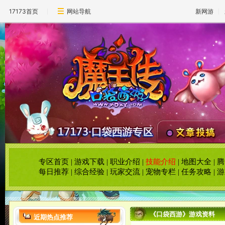
17173首页
网站导航
新网游
专区首页
|
游戏下载
|
职业介绍
|
技能介绍
|
地图大全
|
腾
每日推荐
|
综合经验
|
玩家交流
|
宠物专栏
|
任务攻略
|
游
《口袋西游》游戏资料
近期热点推荐