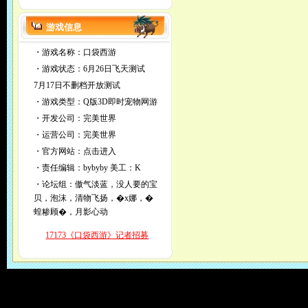
游戏信息
・游戏名称：口袋西游
・游戏状态：6月26日飞天测试
7月17日不删档开放测试
・游戏类型：Q版3D即时宠物网游
・开发公司：完美世界
・运营公司：完美世界
・官方网站：
点击进入
・责任编辑：
bybyby
美工：K
・论坛组：傲气淡蓝，没人要的宝
贝，泡沫，清物飞扬，�x娜，�
蝗糁顾�，月影心动
17173《口袋西游》记者招募