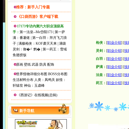
推荐：新手入门专题
《口袋西游》客户端下载
17173专访内测六大职业顶级高
手：
第一法皇--Me岱阳173
|
第一萨
满：番薯佬
|
第一白羽：拜月飞刀浪
枪侠：
[
职业介绍
] [
技
子
|
满极枪侠：KOF袭灭天来
|
满级
灵剑：御�┙鹩�
|
第一药王：雪域
灵剑：
[
职业介绍
] [
技
鱼翅捞饭
白羽：
[
职业介绍
] [
技
原画
壁纸
武器
防具
配饰
萨满：
[
职业介绍
] [
技
世界怪物详细分布图
BOSS分布图
法皇：
[
职业介绍
] [
技
生活材料分布
人类：凤鸣关
妖怪：
药王：
[
职业介绍
] [
技
轩辕坟
神仙：玉虚峰
《西游记》在线视频(总辑)
新手导航