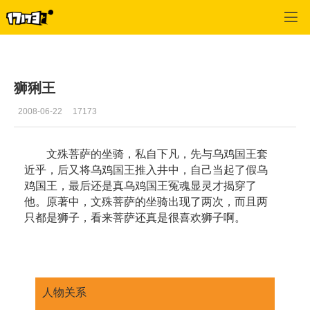
口袋西游
>
游戏资料
>
正文
狮猁王
2008-06-22
17173
文殊菩萨的坐骑，私自下凡，先与乌鸡国王套
近乎，后又将乌鸡国王推入井中，自己当起了假乌
鸡国王，最后还是真乌鸡国王冤魂显灵才揭穿了
他。原著中，文殊菩萨的坐骑出现了两次，而且两
只都是狮子，看来菩萨还真是很喜欢狮子啊。
人物关系