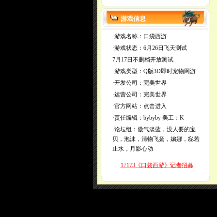
游戏信息
·游戏名称：口袋西游
·游戏状态：6月26日飞天测试
7月17日不删档开放测试
·游戏类型：Q版3D即时宠物网游
·开发公司：完美世界
·运营公司：完美世界
·官方网站：
点击进入
·责任编辑：
bybyby
美工：K
·论坛组：傲气淡蓝，没人要的宝
贝，泡沫，清物飞扬，媥娜，惢若
止水，月影心动
17173《口袋西游》记者招募