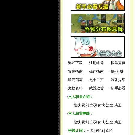
·
游戏下载
·
注册帐号
·
帐号充值
·
安装指南
·
操作指南
·
快 捷 键
·
腾云驾雾
·
七十二变
·
装备介绍
·
宠物资料
·
武器欣赏
·
新手必看
·
六大职业介绍：
枪侠
灵剑
白羽
萨满
法皇
药王
·
六大职业技能：
枪侠
灵剑
白羽
萨满
法皇
药王
·
种族介绍：
人类
|
神仙
|
妖怪