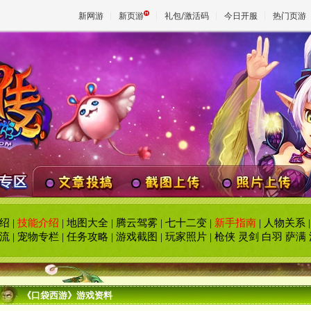
新网游
新页游
礼包/激活码
今日开服
热门页游
魔兽
天堂
王权与
绍
|
技能介绍
|
地图大全
|
腾云驾雾
|
七十二变
|
新手指南
|
人物关系
流
|
宠物专栏
|
任务攻略
|
游戏截图
|
玩家照片
|
枪侠
灵剑
白羽
萨满
《口袋西游》游戏资料