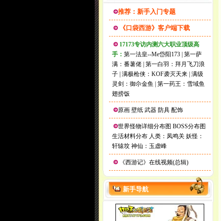
推荐：新手入门专题
《口袋西游》客户端下载
17173专访内测六大职业顶级高
手：
第一法皇--Me岱阳173
|
第一萨
满：番薯佬
|
第一白羽：拜月飞刀浪
子
|
满极枪侠：KOF袭灭天来
|
满级
灵剑：御尒金鱼
|
第一药王：雪域鱼
翅捞饭
原画
壁纸
武器
防具
配饰
世界怪物详细分布图
BOSS分布图
生活材料分布
人类：凤鸣关
妖怪：
轩辕坟
神仙：玉虚峰
《西游记》在线视频(总辑)
新手导航