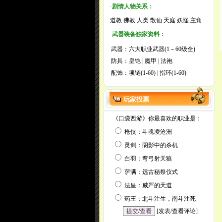
·
剧情人物关系：
道教
佛教
人类
散仙
天庭
妖怪
主角
·
武器装备独家资料：
武器：
六大职业武器(1－60级全)
防具：
皇铠
|
魔甲
|
法袍
配饰：
项链(1-60)
|
指环(1-60)
玩家投票
《口袋西游》你最喜欢的职业是：
枪侠：斗魂凌沧洲
灵剑：阴影中的杀机
白羽：弯弓射天狼
萨满：远古秘祭仪式
法皇：威严的天道
药王：北斗注生，南斗注死
[
发表/查看评论
]