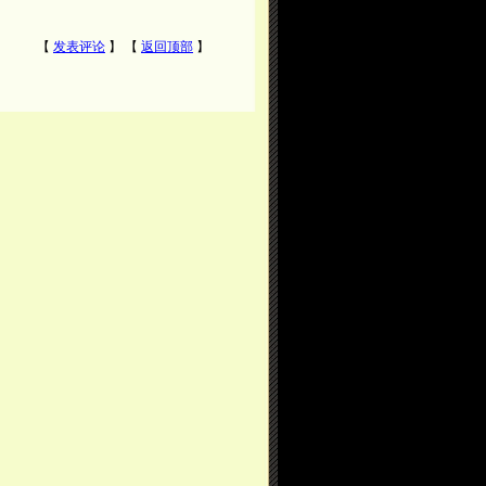
【
发表评论
】 【
返回顶部
】