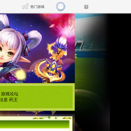
热门游戏
DNF
传奇4
剑网3旗舰版
新天龙八部
自由
诛仙世界
仙剑世界
|
游戏论坛
法皇
药王