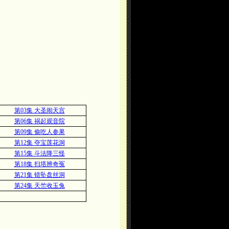
第03集 大圣闹天宫
第06集 祸起观音院
第09集 偷吃人参果
第12集 夺宝莲花洞
第15集 斗法降三怪
第18集 扫塔辨奇冤
第21集 错坠盘丝洞
第24集 天竺收玉兔