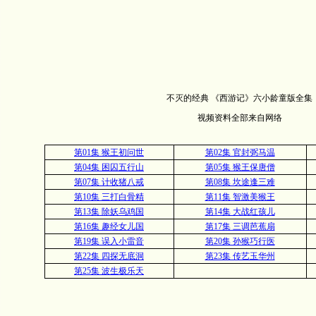
不灭的经典 《西游记》六小龄童版全集
视频资料全部来自网络
第01集 猴王初问世
第02集 官封弼马温
第04集 困囚五行山
第05集 猴王保唐僧
第07集 计收猪八戒
第08集 坎途逢三难
第10集 三打白骨精
第11集 智激美猴王
第13集 除妖乌鸡国
第14集 大战红孩儿
第16集 趣经女儿国
第17集 三调芭蕉扇
第19集 误入小雷音
第20集 孙猴巧行医
第22集 四探无底洞
第23集 传艺玉华州
第25集 波生极乐天