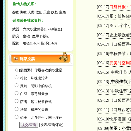
·
剧情人物关系：
[09-17]
口袋日报：
道教
佛教
人类
散仙
天庭
妖怪
主角
[09-17]
图：仙族M
·
武器装备独家资料：
[09-17]
图：2个半
武器：
六大职业武器(1－60级全)
[09-17]
史上最强虐
防具：
皇铠
|
魔甲
|
法袍
配饰：
项链(1-60)
|
指环(1-60)
[09-17]
《口袋西游
[09-16]
中秋佳节：
玩家投票
[09-16]
完美时空周
《口袋西游》你最喜欢的职业是：
[09-15]
[中秋佳节
枪侠：斗魂凌沧洲
[09-13]
[中秋佳节]
灵剑：阴影中的杀机
[09-13]
[中秋佳节
白羽：弯弓射天狼
[09-12]
《口袋西游
萨满：远古秘祭仪式
法皇：威严的天道
[09-11]
《口袋西游
药王：北斗注生，南斗注死
[09-10]
快乐漫画《
[
发表/查看评论
]
[09-09]
美图：小雪