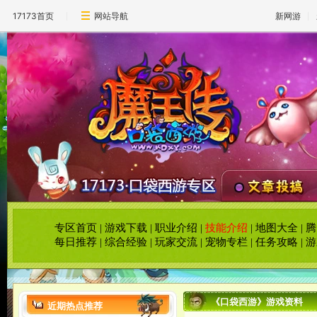
17173首页
网站导航
新网游
专区首页
|
游戏下载
|
职业介绍
|
技能介绍
|
地图大全
|
腾
每日推荐
|
综合经验
|
玩家交流
|
宠物专栏
|
任务攻略
|
游
《口袋西游》游戏资料
近期热点推荐