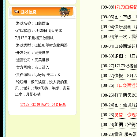
[09-08]
17173口
游戏信息
[09-05]
图：75级 
·游戏名称：口袋西游
[09-04]
快乐漫画《
·游戏状态：6月26日飞天测试
[09-04]
第一次，我
7月17日不删档开放测试
·游戏类型：Q版3D即时宠物网游
[09-04]
口袋西游超
·开发公司：完美世界
[08-30]
多图：《口
·运营公司：完美世界
[08-27]
17173记
·官方网站：
点击进入
·责任编辑：
bybyby
美工：K
[08-27]
快报：8月
·论坛组：傲气淡蓝，没人要的宝
[08-26]
《口袋西游
贝，泡沫，清物飞扬，媥娜，惢若
止水，月影心动
[08-25]
打了两天BO
17173《口袋西游》记者招募
[08-24]
图：仙境服
[08-23]
灵鹫：惊现
[08-23]
组图：泾河
[08-23]
雷音 服务