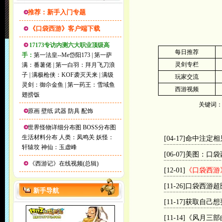
推荐：新手入门专题
《口袋西游》客户端下载
17173专访内测六大职业顶级高
每日推荐
手：
第一法皇--Me岱阳173
|
第一萨
灵剑专栏
满：番薯佬
|
第一白羽：拜月飞刀浪
子
|
满极枪侠：KOF袭灭天来
|
满级
玩家交流
灵剑：御尒金鱼
|
第一药王：雪域鱼
西游视频
翅捞饭
关键词
原画
壁纸
武器
防具
配饰
世界怪物详细分布图
BOSS分布图
生活材料分布
人类：凤鸣关
妖怪：
[04-17]
命中注定相
轩辕坟
神仙：玉虚峰
[06-07]
美图：口袋
《西游记》在线视频(总辑)
[12-01]
《口袋西游
[11-26]
口袋西游超
新手导航
[11-17]
获取自己想
[11-14]
《风月三部