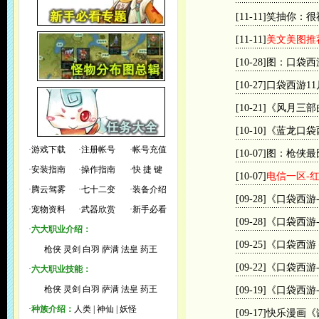
[11-11]
笑抽你：很
[11-11]
美文美图推
[10-28]
图：口袋西
[10-27]
口袋西游1
[10-21]
《风月三部
[10-10]
《蓝龙口袋
·
游戏下载
·
注册帐号
·
帐号充值
[10-07]
图：枪侠最囧
·
安装指南
·
操作指南
·
快 捷 键
[10-07]
电信一区-红
·
腾云驾雾
·
七十二变
·
装备介绍
[09-28]
《口袋西游
·
宠物资料
·
武器欣赏
·
新手必看
[09-28]
《口袋西游
·
六大职业介绍：
[09-25]
《口袋西游
枪侠
灵剑
白羽
萨满
法皇
药王
[09-22]
《口袋西游
·
六大职业技能：
枪侠
灵剑
白羽
萨满
法皇
药王
[09-19]
《口袋西游
·
种族介绍：
人类
|
神仙
|
妖怪
[09-17]
快乐漫画《