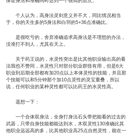
保证身法和准确同时达到一个很高的层次。
个人认为，高身法灵剑意义并不大，同比情况相当
于，你的天生多的5身法和白羽的5+36点准确比。
是很吃亏的，舍弃准确追求高身法是不理想的办法，
没准打不到人，尤其在天上。
关于药王说的，水灵性突出是比其他职业输出高的看
法我也不赞同，水灵性只对部分职业群怪有用，但是6大
职业到后期全部都有加20点以上本体灵性的技能，并且那
个技能可以和5分钟那个加10点灵性的灵宝重叠，所以
说，任何职业的某种灵性都可以比药王的水灵性高。
遥想一下：
一个合体双身法，全身打身法石头带把能看的过去的
武器，只带自身技能都能达到水，木双灵性130准确比其
他职业远远高的多，比其他职业高25点自然灵性，能在一