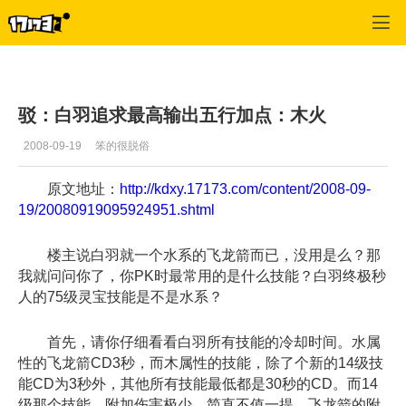
口袋西游
>
每日推荐
>
正文
驳：白羽追求最高输出五行加点：木火
2008-09-19
笨的很脱俗
原文地址：
http://kdxy.17173.com/content/2008-09-
19/20080919095924951.shtml
楼主说白羽就一个水系的飞龙箭而已，没用是么？那
我就问问你了，你PK时最常用的是什么技能？白羽终极秒
人的75级灵宝技能是不是水系？
首先，请你仔细看看白羽所有技能的冷却时间。水属
性的飞龙箭CD3秒，而木属性的技能，除了个新的14级技
能CD为3秒外，其他所有技能最低都是30秒的CD。而14
级那个技能，附加伤害极少，简直不值一提，飞龙箭的附