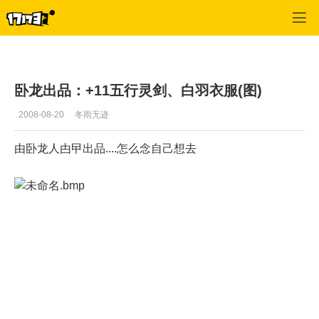
口袋西游
>
每日推荐
>
正文
卧龙出品：+11五行灵剑、白羽衣服(图)
2008-08-20
冬雨无迹
由卧龙人甴曱出品....怎么念自己想去