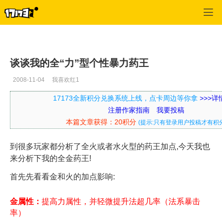
口袋西游
>
白羽专栏
>
正文
谈谈我的全“力”型个性暴力药王
2008-11-04
我喜欢红1
17173全新积分兑换系统上线，点卡周边等你拿
>>>
注册作家指南
我要投稿
本篇文章获得：20积分
(提示:只有登录用户投稿才有积分
到很多玩家都分析了全火或者水火型的药王加点,今天我也
来分析下我的全金药王!
首先先看看金和火的加点影响:
金属性：
提高力属性，并轻微提升法超几率（法系暴击
率）