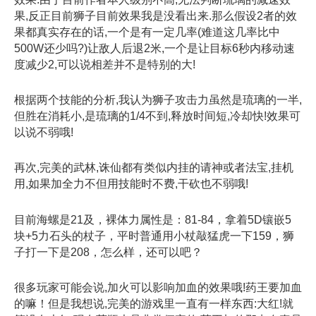
果,反正目前狮子目前效果我是没看出来.那么假设2者的效
果都真实存在的话,一个是有一定几率(难道这几率比中
500W还少吗?)让敌人后退2米,一个是让目标6秒内移动速
度减少2,可以说相差并不是特别的大!
根据两个技能的分析,我认为狮子攻击力虽然是琉璃的一半,
但胜在消耗小,是琉璃的1/4不到,释放时间短,冷却快!效果可
以说不弱哦!
再次,完美的武林,诛仙都有类似内挂的请神或者法宝,挂机
用,如果加全力不但用技能时不费,干砍也不弱哦!
目前海螺是21及，裸体力属性是：81-84，拿着5D镶嵌5
块+5力石头的杖子，平时普通用小杖敲猛虎一下159，狮
子打一下是208，怎么样，还可以吧？
很多玩家可能会说,加火可以影响加血的效果哦!药王要加血
的嘛！但是我想说,完美的游戏里一直有一样东西:大红!就