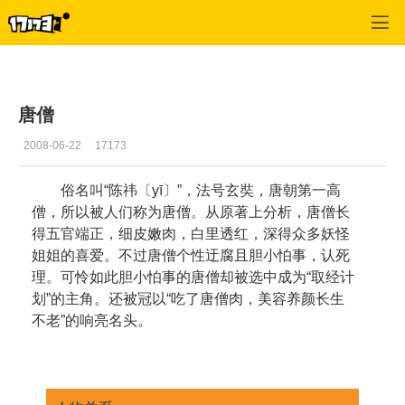
口袋西游
>
游戏资料
>
正文
唐僧
2008-06-22
17173
俗名叫“陈祎〔yī〕”，法号玄奘，唐朝第一高
僧，所以被人们称为唐僧。从原著上分析，唐僧长
得五官端正，细皮嫩肉，白里透红，深得众多妖怪
姐姐的喜爱。不过唐僧个性迂腐且胆小怕事，认死
理。可怜如此胆小怕事的唐僧却被选中成为“取经计
划”的主角。还被冠以“吃了唐僧肉，美容养颜长生
不老”的响亮名头。