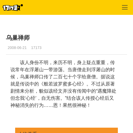
口袋西游
>
游戏资料
>
正文
乌巢禅师
2008-06-21
17173
该人身份不明，来历不明，身上疑点重重，传
说常年在浮屠山一带游荡。当唐僧走到浮屠山的时
候，乌巢禅师口传了二百七十个字给唐僧。据说这
就是传说中的《般若波罗蜜多心经》。不过从原著
剧情来分析，貌似该经文并没有传闻中的“遇魔障处
但念我‘心经’，自无伤害。”结合该人传授心经后又
神秘消失的行为……恩！果然很神秘！