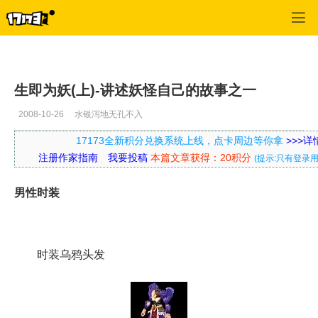
口袋西游
>
原创小说
>
正文
生即为妖(上)-讲述妖怪自己的故事之一
2008-10-26
水银泻地无孔不入
17173全新积分兑换系统上线，点卡周边等你拿
>>>
注册作家指南
我要投稿
本篇文章获得：20积分
(提示:只有登录
男性时装
时装乌鸦头发