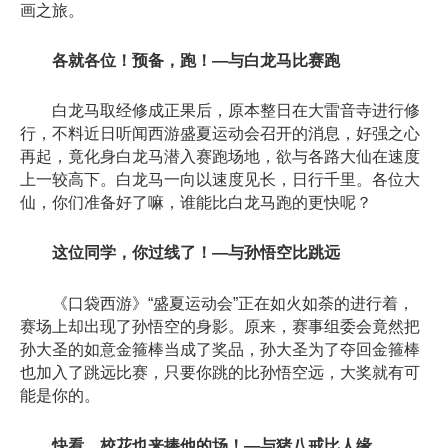
画之旅。
各就各位！预备，跑！—与白龙马比赛跑
白龙马取经修成正果后，原本整日在大雷音寺进行修
行，不料近日听闻西游盛夏运动会召开的消息，好强之心
再起，竟化身白龙马潜入赛跑场地，欲与各路大仙在速度
上一较高下。白龙马一向以速度见长，日行千里。各位大
仙，你们准备好了嘛，谁能比白龙马跑的更快呢？
这位同学，你过线了！—与孙悟空比跳远
《口袋西游》“盛夏运动会”正在如火如荼的进行着，
赛场上却出现了孙悟空的身影。原来，赛事组委会竟然把
孙大圣的如意金箍棒当成了奖品，孙大圣为了夺回金箍棒
也加入了跳远比赛，只要你跳的比孙悟空远，大奖就有可
能是你的。
快看，校花也来捧他的场！—与猪八戒比人缘