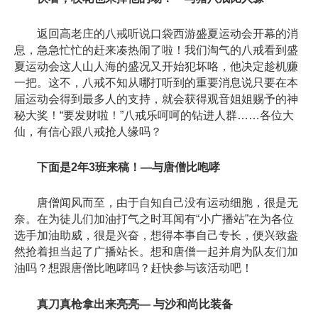
返回高老庄的八戒听说口袋西游盛夏运动会开幕的消
息，急急忙忙的赶来凑热闹了啦！我们淘气的八戒看到盛
夏运动会这人山人海的盛况又开始犯坏咯，他决定趁机赚
一把。这不，八戒不知从哪打听到的重要消息说只要在本
届运动会得到最多人的支持，就会获得观音姐姐赐予的神
秘大奖！“要发财啦！”八戒乐呵呵的钻进人群……各位大
仙，有信心跟八戒抢人缘吗？
下面是2年3班来稿！—与唐僧比咆哮
唐僧闻风而至，由于自知自己没有运动细胞，很是无
奈。在为徒儿们加油打气之时耳闻有“小广播站”在为各位
选手加油助威，很是兴奋，想得本事自己专长，便兴致盎
然抢着担当起了广播站长。想和唐僧一起并肩为队友们加
油吗？想跟唐僧比咆哮吗？赶快参与该活动吧！
真刀真枪拿出来亮亮— 与沙和尚比装备