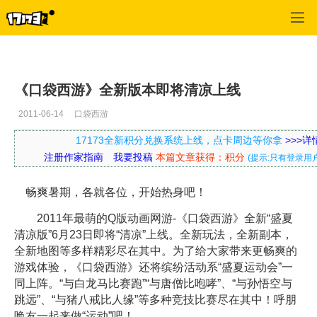
口袋西游
>
新闻公告
>
正文
《口袋西游》全新版本即将清凉上线
2011-06-14
口袋西游
17173全新积分兑换系统上线，点卡周边等你拿
>>>
注册作家指南
我要投稿
本篇文章获得：积分
(提示:只有登录用
畅爽暑期，各就各位，开始热身吧！
2011年最萌的Q版动画网游-《口袋西游》全新“盛夏
清凉版”6月23日即将“清凉”上线。全新玩法，全新副本，
全新地图等多样精彩尽在其中。为了给大家带来更畅爽的
游戏体验，《口袋西游》还将缤纷活动系“盛夏运动会”一
同上阵。“与白龙马比赛跑”“与唐僧比咆哮”、“与孙悟空与
跳远”、“与猪八戒比人缘”等多种竞技比赛尽在其中！呼朋
唤友一起来做“运动”吧！