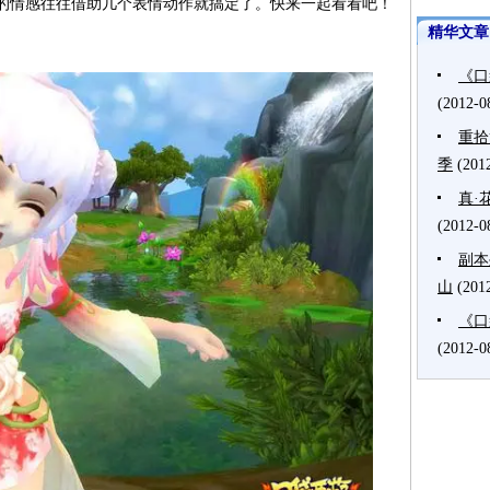
的情感往往借助几个表情动作就搞定了。快来一起看看吧！
精华文章
《口
(2012-0
重拾
季
(201
真·
(2012-0
副本
山
(201
《口
(2012-0