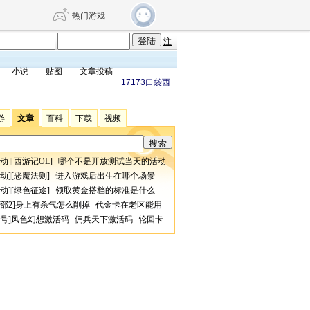
热门游戏
注
小说
贴图
文章投稿
DNF
传奇4
17173口袋西
游
文章
百科
下载
视频
剑网3旗舰版
新天龙八部
动
][
西游记OL
]
哪个不是开放测试当天的活动
自由
诛仙世界
仙剑世界
动
][
恶魔法则
]
进入游戏后出生在哪个场景
动
][
绿色征途
]
领取黄金搭档的标准是什么
部2
]
身上有杀气怎么削掉
代金卡在老区能用
号
]
风色幻想激活码
佣兵天下激活码
轮回卡