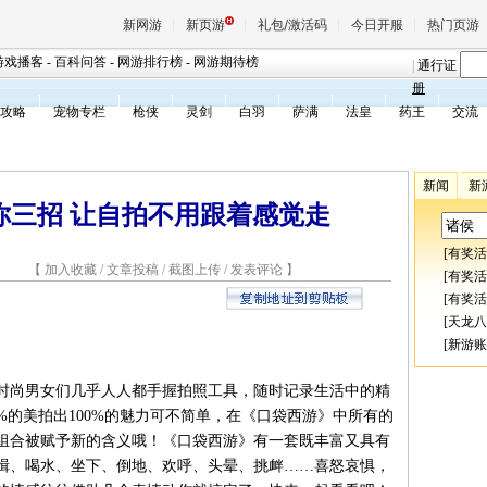
新网游
新页游
礼包/激活码
今日开服
热门页游
游戏播客
-
百科问答
-
网游排行榜
-
网游期待榜
|
通行证
册
攻略
宠物专栏
枪侠
灵剑
白羽
萨满
法皇
药王
交流
魔兽
新闻
新
天堂
你三招 让自拍不用跟着感觉走
[
有奖活
王权与
5 【
加入收藏
/
文章投稿
/
截图上传
/
发表评论
】
[
有奖活
[
有奖活
[
天龙八
[
新游账
时尚男女们几乎人人都手握拍照工具，随时记录生活中的精
%的美拍出100%的魅力可不简单，在《口袋西游》中所有的
组合被赋予新的含义哦！《口袋西游》有一套既丰富又具有
揖、喝水、坐下、倒地、欢呼、头晕、挑衅……喜怒哀惧，