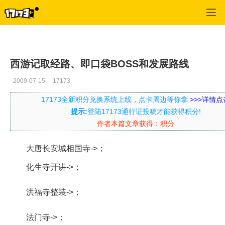
口袋西游
>
每日推荐
>
正文
西游记取经路、即口袋BOSS和发展路线
2009-07-15
17173
17173全新积分兑换系统上线，点卡周边等你拿
>>>详情点
提示:
登陆17173通行证投稿才能获得积分!
作者本篇文章获得：积分
大唐长安城相国寺->；
化生寺开讲->；
洪福寺整装->；
法门寺->；