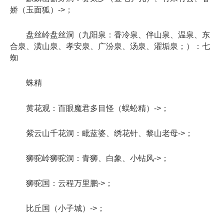
娇（玉面狐）->；
盘丝岭盘丝洞（九阳泉：香冷泉、伴山泉、温泉、东
合泉、潢山泉、孝安泉、广汾泉、汤泉、濯垢泉；）：七
蜘
蛛精
黄花观：百眼魔君多目怪（蜈蚣精）->；
紫云山千花洞：毗蓝婆、绣花针、黎山老母->；
狮驼岭狮驼洞：青狮、白象、小钻风->；
狮驼国：云程万里鹏->；
比丘国（小子城）->；