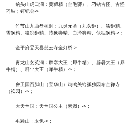
豹头山虎口洞：黄狮精（金毛狮）、刁钻古怪、古怪
刁钻；钉钯会->；
竹节山九曲盘桓洞：九灵元圣（九头狮）、猱狮精、
雪狮精、狻猊狮精、抟象狮精、白泽狮精、伏狸狮精->；
金平府旻天县慈云寺金灯桥->；
青龙山玄英洞：辟寒大王（犀牛精）、辟暑大王（犀
牛精）、辟尘大王（犀牛精）->；
舍卫国百脚山（宝华山）鸡鸣关给孤独园布金禅寺
（祗园）->；
大天竺国：天竺国公主（素娥）->；
毛颖山：玉兔->；