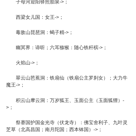
子母河迎阳驿照胎泉->；
西梁女儿国：女王->；
毒敌山琵琶洞：蝎子精->；
幽冥界：谛听；六耳猕猴：随心铁杆槟->；
火焰山->；
翠云山芭蕉洞：铁扇仙（铁扇公主罗刹女）；大力牛
魔王->；
积云山摩云洞：万岁狐王、玉面公主（玉面狐狸）-
>；
祭赛国护国金光寺（伏龙寺）：佛宝舍利子、九叶灵
芝草（北高昌国；南月陀国；西本钵国）->；