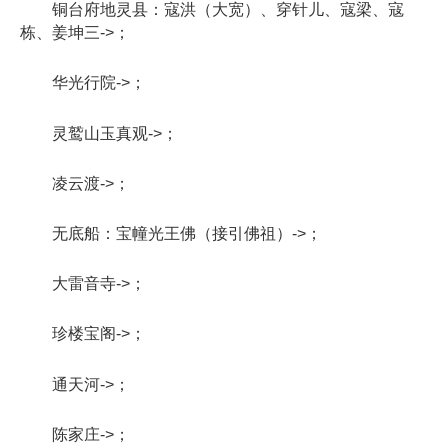
铜台府地灵县：寇洪（大宽）、穿针儿、寇梁、寇
栋、姜坤三->；
华光行院->；
灵鹫山玉真观->；
凌云渡->；
无底船：宝幢光王佛（接引佛祖）->；
大雷音寺->；
珍楼宝阁->；
通天河->；
陈家庄->；