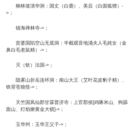
柳林坡清华洞：国丈（白鹿）、美后（白面狐狸）-
>；
镇海禅林寺->；
贫婆国陷空山无底洞：半截观音地涌夫人毛姹女（金
鼻白毛老鼠精）->；
灭（钦）法国->；
隐雾山折岳连环洞：南山大王（艾叶花皮豹子精）、
铁背苍狼怪->；
天竺国凤仙郡甘霖普济寺：上官郡侯[鸡啄米山、狗舔
面山、灯焰燎黄金大锁]->；
玉华州：玉华王父子->；