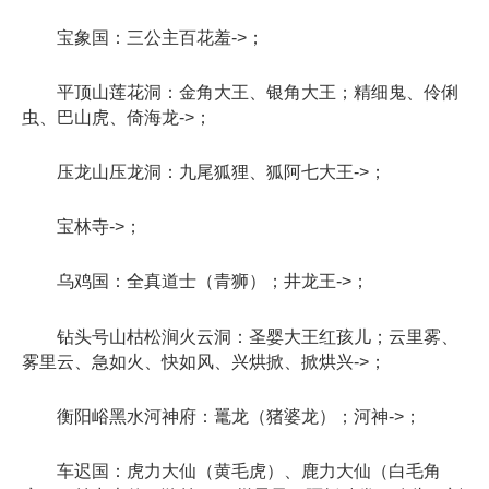
宝象国：三公主百花羞->；
平顶山莲花洞：金角大王、银角大王；精细鬼、伶俐
虫、巴山虎、倚海龙->；
压龙山压龙洞：九尾狐狸、狐阿七大王->；
宝林寺->；
乌鸡国：全真道士（青狮）；井龙王->；
钻头号山枯松涧火云洞：圣婴大王红孩儿；云里雾、
雾里云、急如火、快如风、兴烘掀、掀烘兴->；
衡阳峪黑水河神府：鼍龙（猪婆龙）；河神->；
车迟国：虎力大仙（黄毛虎）、鹿力大仙（白毛角