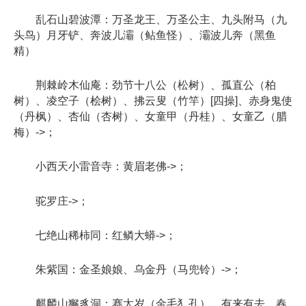
乱石山碧波潭：万圣龙王、万圣公主、九头附马（九
头鸟）月牙铲、奔波儿灞（鲇鱼怪）、灞波儿奔（黑鱼
精）
荆棘岭木仙庵：劲节十八公（松树）、孤直公（柏
树）、凌空子（桧树）、拂云叟（竹竿）[四操]、赤身鬼使
（丹枫）、杏仙（杏树）、女童甲（丹桂）、女童乙（腊
梅）->；
小西天小雷音寺：黄眉老佛->；
驼罗庄->；
七绝山稀柿同：红鳞大蟒->；
朱紫国：金圣娘娘、乌金丹（马兜铃）->；
麒麟山獬豸洞：赛太岁（金毛犭孔）、有来有去、春