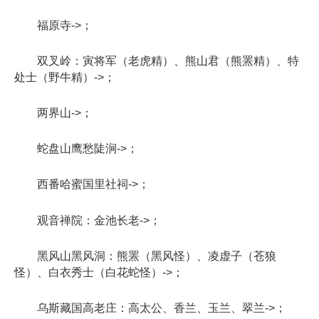
福原寺->；
双叉岭：寅将军（老虎精）、熊山君（熊罴精）、特
处士（野牛精）->；
两界山->；
蛇盘山鹰愁陡涧->；
西番哈蜜国里社祠->；
观音禅院：金池长老->；
黑风山黑风洞：熊罴（黑风怪）、凌虚子（苍狼
怪）、白衣秀士（白花蛇怪）->；
乌斯藏国高老庄：高太公、香兰、玉兰、翠兰->；