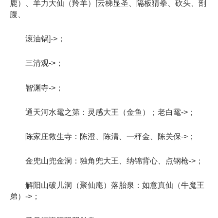
鹿）、羊力大仙（羚羊）[云梯显圣、隔板猜拳、砍头、剖
腹、
滚油锅]->；
三清观->；
智渊寺->；
通天河水鼋之第：灵感大王（金鱼）；老白鼋->；
陈家庄救生寺：陈澄、陈清、一秤金、陈关保->；
金兜山兜金洞：独角兜大王、纳锦背心、点钢枪->；
解阳山破儿洞（聚仙庵）落胎泉：如意真仙（牛魔王
弟）->；