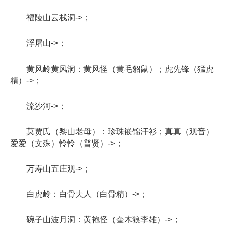
福陵山云栈洞->；
浮屠山->；
黄风岭黄风洞：黄风怪（黄毛貂鼠）；虎先锋（猛虎
精）->；
流沙河->；
莫贾氏（黎山老母）：珍珠嵌锦汗衫；真真（观音）
爱爱（文殊）怜怜（普贤）->；
万寿山五庄观->；
白虎岭：白骨夫人（白骨精）->；
碗子山波月洞：黄袍怪（奎木狼李雄）->；