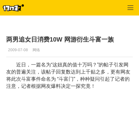
口袋西游
>
玩家交流
>
正文
两男追女日消费10W 网游衍生斗富一族
2009-07-08
网络
近日，一篇名为“这妞真的值十万吗？”的帖子引发网
友的普遍关注，该帖子回复数达到上千贴之多，更有网友
将此次斗富事件命名为 “斗富门”，种种疑问引起了记者的
注意，记者根据网友爆料决定一探究竟！