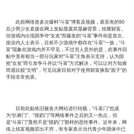
此前网络曾多次爆料“斗富”博客及视频，甚至有的90
后少男少女直接在网上发贴显露其显赫背景，炫耀财富。
但游戏内出现因争夺“女友”而爆发的“斗富”事件却是首次。
据业内人士表示，目前不少游戏中都存在“斗富”一族，“斗
富”现象在游戏内并不罕见，不过另人意外的是，此事件回
帖中竟有相当一部分玩家对“斗富”主角表示支持，认为因
抢“女友”而引发争斗并以“斗富”方式解决，可以让对方知难
而退比较“文明”，可见玩家目前对于使用财富换取“面子”的
手段非常热衷。
目前此贴依旧被各大网站进行转载，“斗富门”也成
为“扒裤门”、“摸奶门”等网络事件之后的又一热点，但
是“斗富门”显然不是“摸奶门”那样的恶性事件。近年来，网
络上炫富视频层出不穷，有专家表示当代青少年团体中已