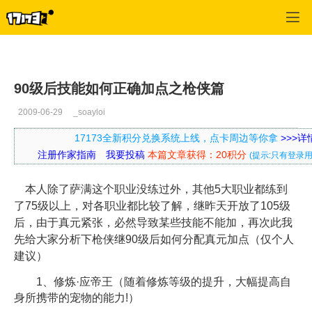
口袋西游
>
枪侠专栏
>
正文
90级后技能如何正确加点之枪侠篇
2009-06-29
_soayloi
17173全新积分兑换系统上线，点卡周边等你拿
>>>
注册作家指南
我要投稿
本篇文章获得：20积分
(提示:只有登录
本人除了萨满这个职业没练过外，其他5大职业都练到
了75级以上，对各职业都比较了解，继昨天开放了105级
后，由于真元紧张，必然导致某些技能不能加，再次此我
先给大家分析下枪侠继90级后如何分配真元加点（仅个人
建议）
1、修炼·应帝王（随着修炼等级的提升，大幅提高自
身所携带的宠物的能力!）