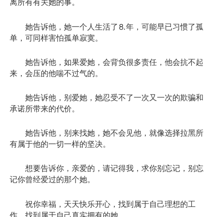
离所有有关她的事。
她告诉他，她一个人生活了⒏年，可能早已习惯了孤
单，可同样害怕孤单寂寞。
她告诉他，如果爱她，会背负很多责任，他会抗不起
来，会压的他喘不过气的。
她告诉他，别爱她，她忍受不了一次又一次的欺骗和
承诺所带来的代价。
她告诉他，别来找她，她不会见他，就像选择拉黑所
有属于他的一切一样的坚决。
想要告诉你，亲爱的，请记得我，求你别忘记，别忘
记你曾经爱过的那个她。
祝你幸福，天天快乐开心，找到属于自己理想的工
作，找到属于自己真实拥有的她。