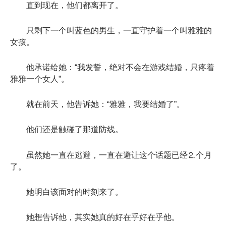
直到现在，他们都离开了。
只剩下一个叫蓝色的男生，一直守护着一个叫雅雅的
女孩。
他承诺给她：“我发誓，绝对不会在游戏结婚，只疼着
雅雅一个女人”。
就在前天，他告诉她：“雅雅，我要结婚了”。
他们还是触碰了那道防线。
虽然她一直在逃避，一直在避让这个话题已经⒉个月
了。
她明白该面对的时刻来了。
她想告诉他，其实她真的好在乎好在乎他。