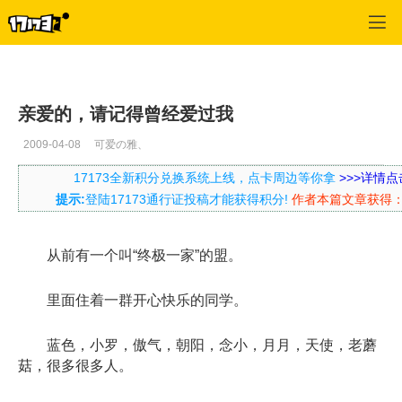
口袋西游
>
心情故事
>
正文
亲爱的，请记得曾经爱过我
2009-04-08
可爱の雅、
17173全新积分兑换系统上线，点卡周边等你拿
>>>详情点
提示:
登陆17173通行证投稿才能获得积分!
作者本篇文章获得
从前有一个叫“终极一家”的盟。
里面住着一群开心快乐的同学。
蓝色，小罗，傲气，朝阳，念小，月月，天使，老蘑
菇，很多很多人。