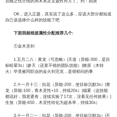
后顾之忧尽情的用木系灵宝轰炸对方了。列：阳炎
OK，进入正题，其实说了这么多，应该大部分都知道
自己该选择什么样的技能了吧
下面我就根据属性分配推荐几个:
①金木灵剑
1.五月二八：黄龙（可忽略）|天道（异能-300，是目
标眩晕3s）|参天（还算不错的团队技能）|燎原（木转
火）毕竟被同职业的金火剑完克，是很郁闷的事
2.十一月十三：拈花（异能-200，使目标沉默3s）|青
龙（异能-100，青木灵性+10，持续20s）|烟雾（这技能
都说好，我老婆有，连续实验了17次，没看见任何效果）|
生煞（异能-650，木灵性转化为超杀率，持续30s）
3.十一月二一：拈花（异能-200，使目标沉默3s）|不