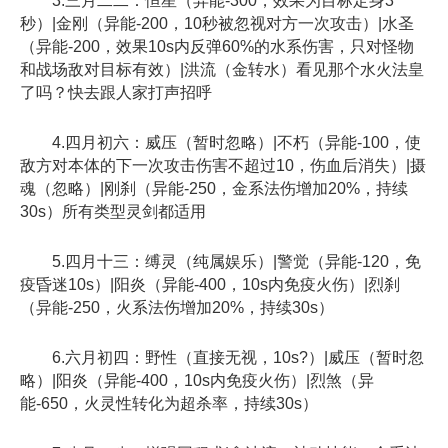
3.三月二二：恒星（异能-300，效果为目标定身3
秒）|金刚（异能-200，10秒被忽视对方一次攻击）|水圣
（异能-200，效果10s内反弹60%的水系伤害，只对怪物
和战场敌对目标有效）|洪流（金转水）看见那个水火法皇
了吗？快去跟人家打声招呼
4.四月初六：威压（暂时忽略）|不朽（异能-100，使
敌方对本体的下一次攻击伤害不超过10，伤血后消失）|摄
魂（忽略）|刚刹（异能-250，金系法伤增加20%，持续
30s）所有类型灵剑都适用
5.四月十三：缚灵（纯属娱乐）|警觉（异能-120，免
疫昏迷10s）|阳炎（异能-400，10s内免疫火伤）|烈刹
（异能-250，火系法伤增加20%，持续30s）
6.六月初四：野性（直接无视，10s?）|威压（暂时忽
略）|阳炎（异能-400，10s内免疫火伤）|烈煞（异
能-650，火灵性转化为超杀率，持续30s）