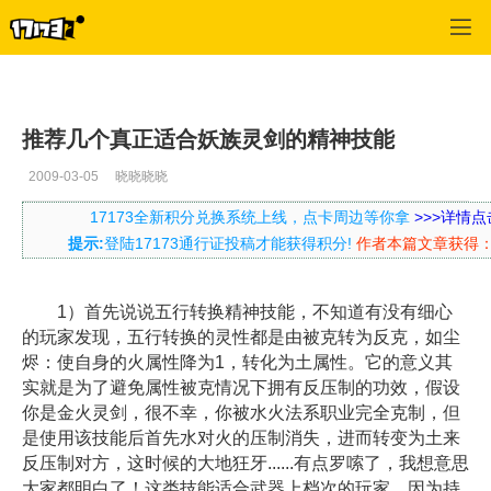
口袋西游
>
每日推荐
>
正文
推荐几个真正适合妖族灵剑的精神技能
2009-03-05
晓晓晓晓
17173全新积分兑换系统上线，点卡周边等你拿
>>>详情点
提示:
登陆17173通行证投稿才能获得积分!
作者本篇文章获得
1）首先说说五行转换精神技能，不知道有没有细心
的玩家发现，五行转换的灵性都是由被克转为反克，如尘
烬：使自身的火属性降为1，转化为土属性。它的意义其
实就是为了避免属性被克情况下拥有反压制的功效，假设
你是金火灵剑，很不幸，你被水火法系职业完全克制，但
是使用该技能后首先水对火的压制消失，进而转变为土来
反压制对方，这时候的大地狂牙......有点罗嗦了，我想意思
大家都明白了！这类技能适合武器上档次的玩家，因为持