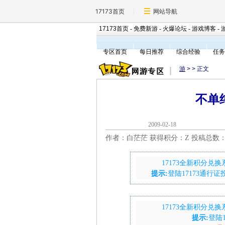
17173首页
网站导航
17173首页
-
免费新游
-
火爆论坛
-
游戏博客
-
专区首页
每日推荐
综合经验
任务
游
>
> 正文
不单
2009-02-1
作者：白茫茫 获得积分：
Z 投稿总数
17173全新积分
提示:
登陆17173通行
17173全新积分
提示:
登陆