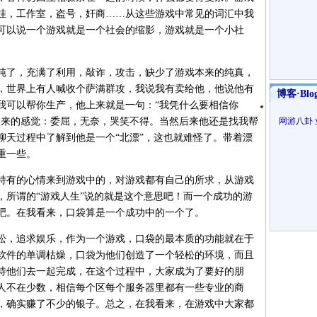
挂，工作室，盗号，奸商……从这些游戏中常见的词汇中我
可以说一个游戏就是一个社会的缩影，游戏就是一个小社
了，充满了利用，敲诈，攻击，缺少了游戏本来的纯真，
，世界上有人喊收个萨满群攻，我说我有卖给他，他说他有
博客·Blo
我可以帮你生产，他上来就是一句：“我凭什么要相信你
出来的感觉：委屈，无奈，哭笑不得。当然后来他还是找我帮
网游八卦
聊天过程中了解到他是一个“北漂”，这也就难怪了。带着漂
重一些。
有的心情来到游戏中的，对游戏都有自己的所求，从游戏
，所谓的“游戏人生”说的就是这个意思吧！而一个成功的游
吧。在我看来，口袋算是一个成功中的一个了。
，追求娱乐，作为一个游戏，口袋的最本质的功能就在于
软件的单调枯燥，口袋为他们创造了一个轻松的环境，而且
待他们去一起完成，在这个过程中，大家成为了要好的朋
人不在少数，相信每个区每个服务器里都有一些专业的商
，确实赚了不少的银子。总之，在我看来，在游戏中大家都