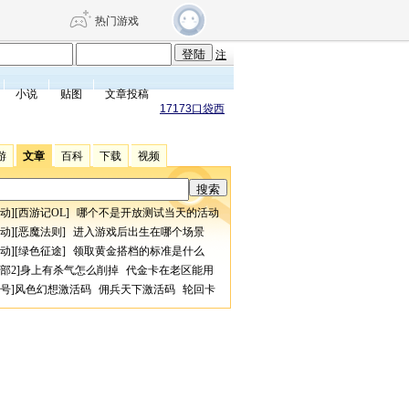
热门游戏
注
小说
贴图
文章投稿
DNF
传奇4
17173口袋西
游
文章
百科
下载
视频
剑网3旗舰版
新天龙八部
动
][
西游记OL
]
哪个不是开放测试当天的活动
自由
诛仙世界
仙剑世界
动
][
恶魔法则
]
进入游戏后出生在哪个场景
动
][
绿色征途
]
领取黄金搭档的标准是什么
部2
]
身上有杀气怎么削掉
代金卡在老区能用
号
]
风色幻想激活码
佣兵天下激活码
轮回卡