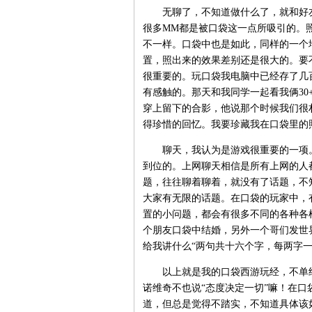
无聊了，不知道做什么了，就和好友
很多MM都是被口袋这一点所吸引的。
不一样。口袋中也是如此，同样的一个
置，照出来的效果差别还是很大的。要
很重要的。玩口袋我电脑中已经存了几
有感触的。那天和我同学一起看我俩3
穿上留下的合影，他说那个时候我们很
得珍惜的回忆。我要珍藏我在口袋里的
聊天，我认为是游戏很重要的一项。一
到位的。上网聊天相信是所有上网的人
题，往往聊着聊着，就没有了话题，不
大家有无限的话题。在口袋的玩家中，
置的小问题，都会有很多不同的各种各
个朋友口袋中结婚，另外一个哥们发世
给我讲什么“两句共十六个字，每两字
以上就是我的口袋西游玩经，不单纯
诺维奇不也说“态度决定一切”嘛！在
道，但总是觉得不踏实，不知道具体该