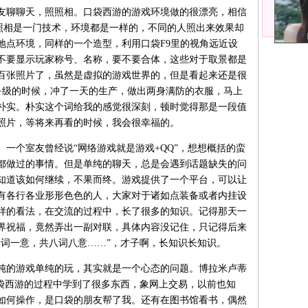
聊聊天，照照相。口袋西游的游戏环境做的很漂亮，相信
照相是一门技术，环境都是一样的，不同的人照出来效果却
地点环境，同样的一个造型，利用口袋F9里的视角远近设
不要显示玩家称号、名称，要不要合体，这些对于取景都是
百张照片了，虽然是虚拟的游戏世界的，但是看起来还是很
0+级的时候，冲了一天的生产，做出两身满防的衣服，马上
朴实。朴实这个词给我的感觉很深刻，顿时觉得那是一段值
照片，等将来再看的时候，我会很幸福的。
个室友曾经说“网络游戏就是游戏+QQ”，想想概括的蛮
都做过的事情。但是单纯的聊天，总是会遇到话题缺失的问
知道该如何继续，不果而终。游戏提供了一个平台，可以让
有各行各业形形色色的人，大家对于诸如点装备或者内挂设
样的看法，在交流的过程中，长了很多的知识。记得那天一
界祝福，竟然弄出一副对联，具体内容没记住，只记得后来
一词一意，共八词八意……”，才子啊，长知识长知识。
的游戏单纯的玩，其实就是一个心态的问题。博拉米卢蒂
口袋西游的过程中学到了很多东西，象网上交易，以前也知
如何操作，是口袋的朋友帮了我。还有在图书馆看书，偶然