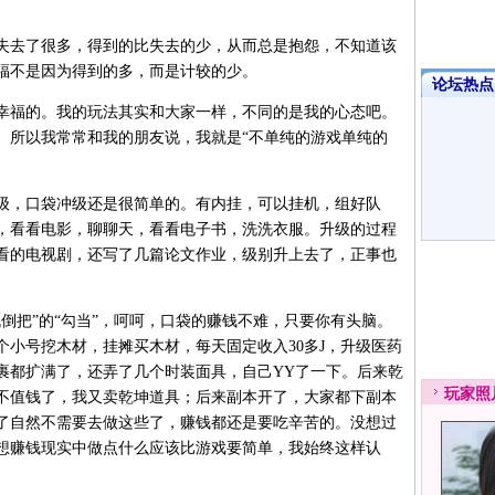
去了很多，得到的比失去的少，从而总是抱怨，不知道该
福不是因为得到的多，而是计较的少。
论坛热点·
福的。我的玩法其实和大家一样，不同的是我的心态吧。
。所以我常常和我的朋友说，我就是“不单纯的游戏单纯的
，口袋冲级还是很简单的。有内挂，可以挂机，组好队
，看看电影，聊聊天，看看电子书，洗洗衣服。升级的过程
看的电视剧，还写了几篇论文作业，级别升上去了，正事也
把”的“勾当”，呵呵，口袋的赚钱不难，只要你有头脑。
小号挖木材，挂摊买木材，每天固定收入30多J，升级医药
裹都扩满了，还弄了几个时装面具，自己YY了一下。后来乾
玩家
照
不值钱了，我又卖乾坤道具；后来副本开了，大家都下副本
了自然不需要去做这些了，赚钱都还是要吃辛苦的。没想过
想赚钱现实中做点什么应该比游戏要简单，我始终这样认