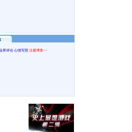
g
业界评论
心情写照
注册博客>>