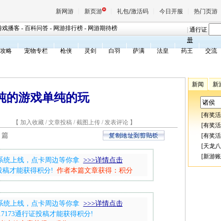
新网游
新页游
礼包/激活码
今日开服
热门页游
游戏播客
-
百科问答
-
网游排行榜
-
网游期待榜
|
通行证
册
攻略
宠物专栏
枪侠
灵剑
白羽
萨满
法皇
药王
交流
魔兽
新闻
新
天堂
纯的游戏单纯的玩
[
有奖活
王权与
8 【
加入收藏
/
文章投稿
/
截图上传
/
发表评论
】
[
有奖活
：
篇
[
有奖活
[
天龙八
[
新游账
兑换系统上线，点卡周边等你拿
>>>详情点击
证投稿才能获得积分!
作者本篇文章获得：
积分
兑换系统上线，点卡周边等你拿
>>>详情点击
17173通行证投稿才能获得积分!