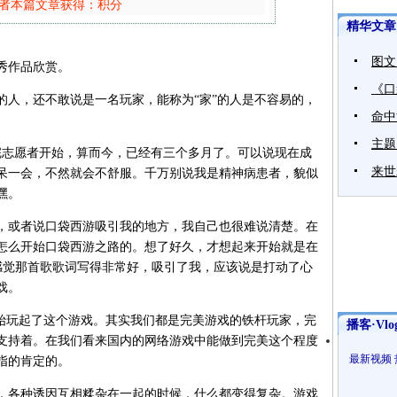
者本篇文章获得：积分
精华文章
图文
秀作品欣赏。
《口
，还不敢说是一名玩家，能称为“家”的人是不容易的，
命中
主题
志愿者开始，算而今，已经有三个多月了。可以说现在成
来世
呆一会，不然就会不舒服。千万别说我是精神病患者，貌似
嘿。
或者说口袋西游吸引我的地方，我自己也很难说清楚。在
怎么开始口袋西游之路的。想了好久，才想起来开始就是在
感觉那首歌歌词写得非常好，吸引了我，应该说是打动了心
戏。
玩起了这个游戏。其实我们都是完美游戏的铁杆玩家，完
播客·Vlo
支持着。在我们看来国内的网络游戏中能做到完美这个程度
最新视频
指的肯定的。
各种诱因互相糅杂在一起的时候，什么都变得复杂。游戏