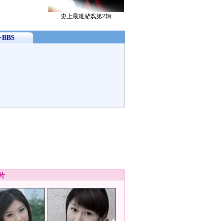
史上最难游戏第2辑
BBS
片