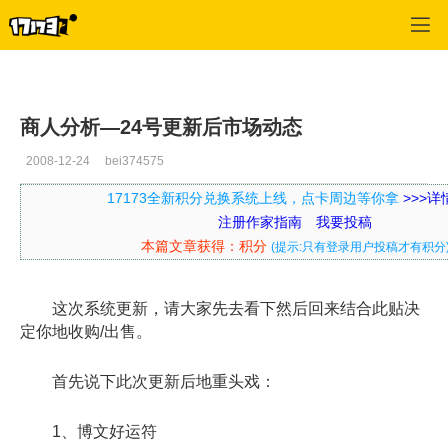
口袋西游
>
每日推荐
>
正文
商人分析—24号更新后市场动态
2008-12-24
bei374575
17173全新积分兑换系统上线，点卡周边等你拿
>>>
注册作家指南
我要投稿
本篇文章获得：积分
(提示:只有登录用户投稿才有积分
这次系统更新，请大家先去看下然后回来结合此贴决
定你地收购/出售。
首先说下此次更新后地重头戏：
1、博文好运符