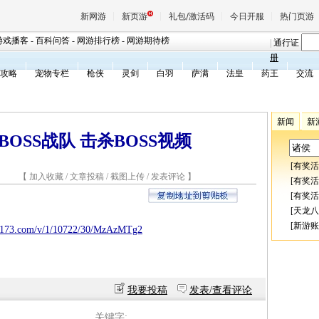
新网游
新页游
礼包/激活码
今日开服
热门页游
游戏播客
-
百科问答
-
网游排行榜
-
网游期待榜
|
通行证
册
攻略
宠物专栏
枪侠
灵剑
白羽
萨满
法皇
药王
交流
魔兽
新闻
新
天堂
OSS战队 击杀BOSS视频
[
有奖活
王权与
8 【
加入收藏
/
文章投稿
/
截图上传
/
发表评论
】
[
有奖活
[
有奖活
[
天龙八
[
新游账
17173.com/v/1/10722/30/MzAzMTg2
我要投稿
发表/查看评论
关键字: