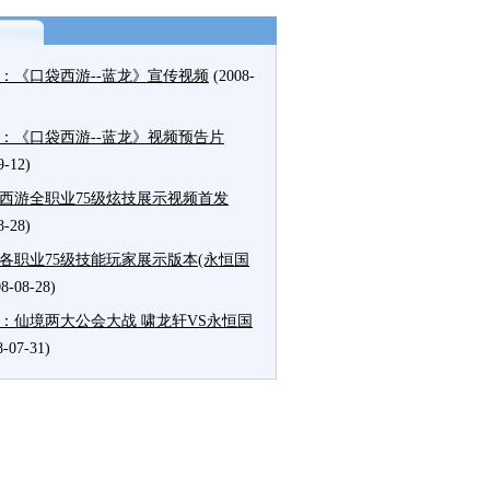
：《口袋西游--蓝龙》宣传视频
(2008-
：《口袋西游--蓝龙》视频预告片
9-12)
西游全职业75级炫技展示视频首发
8-28)
变各职业75级技能玩家展示版本(永恒国
08-08-28)
：仙境两大公会大战 啸龙轩VS永恒国
8-07-31)