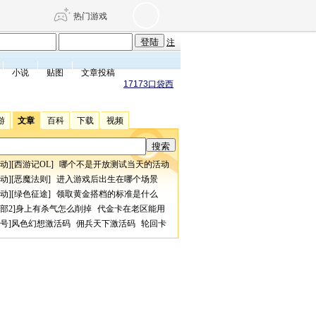
热门游戏
注
小说
贴图
文章投稿
DNF
传奇4
17173口袋西
游
文章
百科
下载
视频
剑网3旗舰版
新天龙八部
动
][
西游记OL
]
哪个不是开放测试当天的活动
自由
诛仙世界
仙剑世界
动
][
恶魔法则
]
进入游戏后出生在哪个场景
动
][
绿色征途
]
领取黄金搭档的标准是什么
部2
]
身上有杀气怎么削掉
代金卡在老区能用
号
]
风色幻想激活码
佣兵天下激活码
轮回卡