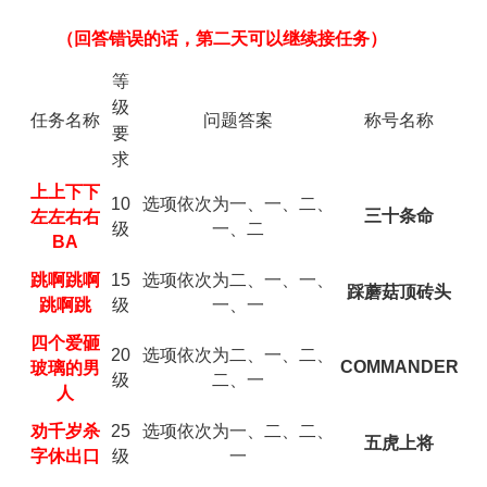
（回答错误的话，第二天可以继续接任务）
等
级
任务名称
问题答案
称号名称
要
求
上上下下
10
选项依次为一、一、二、
三十条命
左左右右
级
一、二
BA
15
选项依次为二、一、一、
跳啊跳啊
踩蘑菇顶砖头
级
一、一
跳啊跳
四个爱砸
20
选项依次为二、一、二、
COMMANDER
玻璃的男
级
二、一
人
25
选项依次为一、二、二、
劝
千岁杀
五虎上将
级
一
字休出口