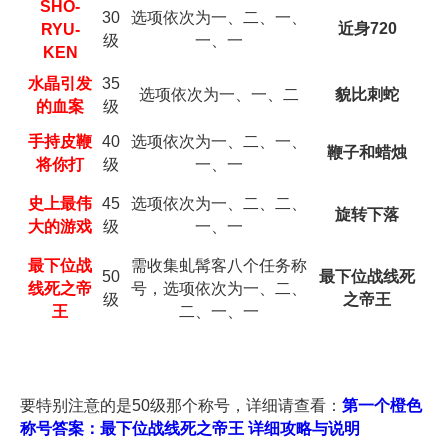
SHO-
30
选项依次为一、二、一、
近身720
RYU-
级
一、一
KEN
35
水晶引发
选项依次为一、一、二
貌比刺蛇
级
的血案
40
选项依次为一、二、一、
手持皮鞭
鞭子和蜡烛
级
一、一
将你打
45
选项依次为一、二、二、
史上最伟
旋转下落
级
一、一
大的游戏
需收集虬髯客八个任务称
最下位战
50
最下位战线死
号，选项依次为一、二、
线死之帝
级
之帝王
二、一、一
王
要特别注意的是50级那个称号，详细请查看：
第一个橙色
称号答案：最下位战线死之帝王 详细攻略与说明