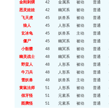
金刚刺猬
42
金属系
被动
普通
恶灵娃娃
42
幽冥系
被动
普通
飞天虎
45
妖兽系
被动
普通
狼人
45
人形系
被动
普通
玄冰龟
45
妖兽系
主动
普通
僵尸
45
幽冥系
被动
普通
小骷髅
48
幽冥系
被动
普通
幽灵战士
48
幽冥系
被动
普通
野蛮人
48
人形系
被动
普通
牛刀兵
48
人形系
被动
普通
雪妖兽
48
妖兽系
主动
普通
黄鼠法师
51
人形系
被动
普通
假牙怪
51
元素系
被动
普通
图腾怪
51
元素系
被动
普通