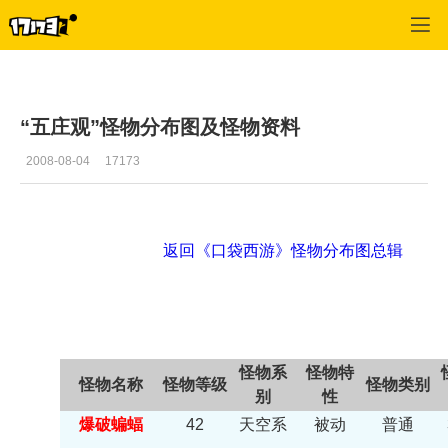
口袋西游
>
游戏资料
>
正文
“五庄观”怪物分布图及怪物资料
2008-08-04
17173
返回《口袋西游》怪物分布图总辑
怪物系
怪物特
怪物名称
怪物等级
怪物类别
别
性
爆破蝙蝠
42
天空系
被动
普通