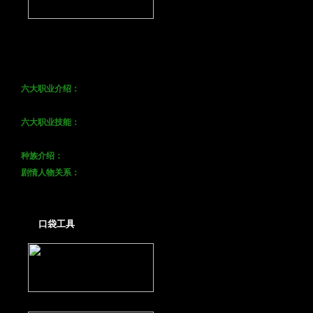
·
注册帐号
·
下载游戏
·
购卡
充值
·
安装指南
·
创建人物
·
游戏界面
·
操作指南
·
新手必看
·
新 手 村
·
六大职业介绍：
枪侠
灵剑
白羽
萨满
法皇
药王
·
六大职业技能：
枪侠
灵剑
白羽
萨满
法皇
药王
·
种族介绍：
人类
|
神仙
|
妖怪
·
剧情人物关系：
道教
佛教
人类
散仙
天庭
妖怪
主角
口袋工具
17173独家：口袋西游答题器