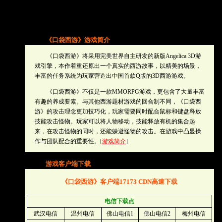
《口袋西游》游戏简介
《口袋西游》将采用完美世界自主研发的新版Angelica 3D游
戏引擎，本作着重还原出一个真实的西游故事，以精美的场景，
丰富的任务系统为玩家营造出中国首款Q版的3D西游游戏。
《口袋西游》不仅是一款MMORPG游戏，更包含了大量丰富
小说
有趣的养成要素。与其他西游题材游戏的回合制不同，《口袋西
游》的攻击理念更加技巧化，玩家需要同时配合鼠标和键盘释放
技能攻击怪物。玩家可以将人物移动，技能释放有机的集合起
来，在攻击怪物的同时，还能躲避怪物的攻击。在游戏中凸显操
作与团队配合的重要性。[
游戏简介
]
游戏客户端下载
《口袋西游》客户端17173 CDN高速下载
电信下载点
武汉电信
温州电信
佛山电信1
佛山电信2
梅州电信