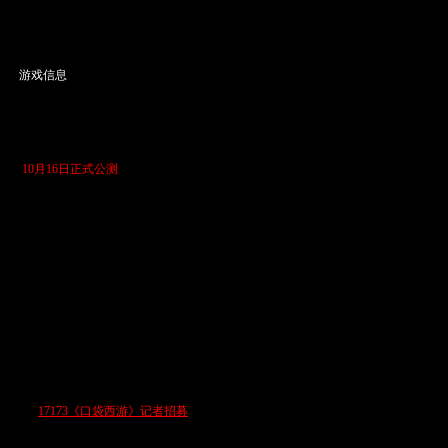
游戏信息
·游戏名称：口袋西游
·游戏状态：6月26日飞天测试
7月17日不删档开放测试
10月16日正式公测
·收费模式：永久免费
·游戏类型：Q版3D即时宠物网游
·开发公司：完美世界
·运营公司：完美世界
·官方网站：
点击进入
·责任编辑：
bybyby
美工：K
·论坛组：傲气淡蓝，没人要的宝
贝，泡沫，清物飞扬，媥娜，惢若
止水，月影心动
17173《口袋西游》记者招募