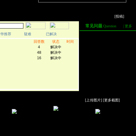
9]
[
投稿
]
常见问题
Question
|
更多
·
长安城月硬钱怎么扔掉…
·
怎么把月宫捕蟾网扔掉…
·
月影圆舞那个技能是怎…
·
酸枝木在那采集啊
·
死亡有什么危害
·
30级拿乾坤武器的任务…
·
如何把叠在一起的物品…
·
拼图任务一定要买包裹…
·
抓宠物有级别限制么？…
[
上传图片
] [
更多截图
]
路《口
真·花果山《口袋西游》
《口袋西游》8月8日全服
副本坐落《口袋西游》高
夏季
花果山副本深层揭秘
停机更新维护公告
等级玩家齐聚花果山