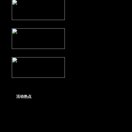
17173独家：宠物成长计算器
17173独家：全职业加点模拟器
17173独家：升级经验查询器
活动热点
口袋西游圣诞活动
公测时间大猜想－－10张点卡送出
口袋西游漫画征文