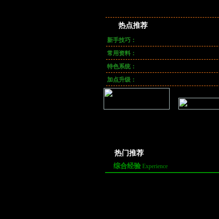
萨满
法皇
药王
赚钱
热点推荐
新手技巧：
屏蔽世界频道
|
连击技
|
快速找到
常用资料：
怪物分布图
|
BOSS分布图
|
生活
特色系统：
精神技能
|
变身卡片
|
灵宝系统
|
加点升级：
五行加点推荐
|
10-60练级篇完结
口袋西游 6月13日全服例
公测焦点大看
行维护公告
热门推荐
综合经验
Experience
·
《口袋西游》给你一个绝对真实的花果…
[
·
重拾好友再踏西游路《口袋西游》携友…
[
·
真·花果山《口袋西游》花果山副本深…
[0
·
副本坐落《口袋西游》高等级玩家齐聚…
[