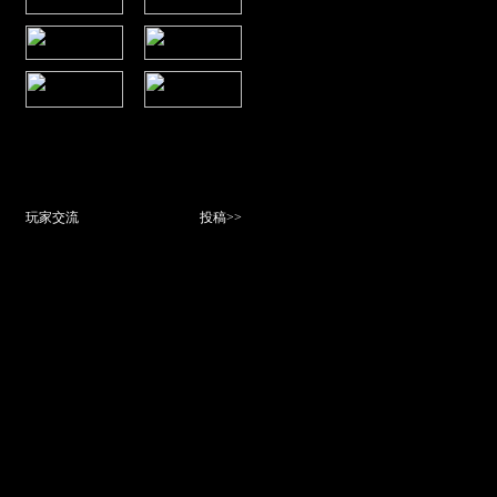
玩家交流
投稿>>
[08]
《口袋西游》8月8日全…
[23]
《口袋西游》副本有关…
[17]
为你娓娓道来有关口袋…
[17]
口袋西游萌系时装大搜…
[17]
可爱唐僧原型归属 《…
[17]
播不腻的暑期强档《口…
[04]
综合各职业的加点 及…
[03]
“与猪八戒比铅球”《…
[27]
综合各职业的加点 及…
[13]
重拾欢乐 《口袋西游…
更多……