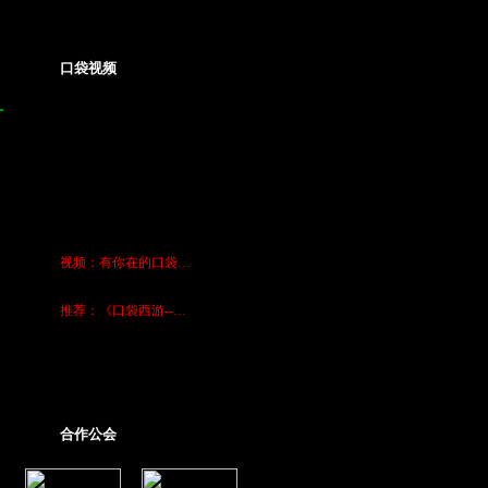
支持奥运-口袋玩家大集结
口袋视频
[17]
〓〓《花恋蝶》口袋…
[07]
口袋西游美服宣传视…
[07]
口袋西游美服宣传视…
[11]
口袋西游热力剧集连…
[05]
《口袋西游－蓝龙》…
[29]
《口袋西游-蓝龙》…
[28]
视频：有你在的口袋…
[26]
视频：我们美丽的爱…
[12]
推荐：《口袋西游--…
[12]
独家：《口袋西游--…
[
上传视频
]
[
更多视频
]
合作公会