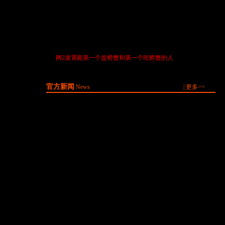
[02-26]
官职俸禄和人事俸禄任务攻略
[02-26]
2月25日更新后新出小活动攻略
[02-25]
图：四神之朱雀玉奖品详图
[12-30]
做魂石的小技巧
[12-29]
口袋西游琵琶精副本 注意事项
[12-17]
网2凌霄殿第一个捉螃蟹和第一个吃螃蟹的人
[12-17]
多图：105级优质武器
官方新闻
News
|
更多>>
·
《口袋西游》新资料片送豪礼 老友回归二重奏
[11-07]
·
口袋西游新服11.6开启 七大新服活动掀热潮
[11-06]
·
《口袋西游》资料片“降魔录”今日震撼公测
[11-06]
·
堪比少年派 《口袋西游》网游内涵不输电影
[12-05]
·
《口袋西游》全新宠物 萝莉快到碗里来
[12-03]
·
可爱萌系SHOW 熊猫时装降临《口袋西游》
[11-29]
·
改变看得见 《口袋西游》全新版本今日发布
[11-28]
·
最后一张船票 《口袋西游》周三发布全新版本
[11-26]
[
更多新闻
]