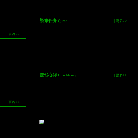
4]
·
口袋西游1-35快速升级攻略
[02-09]
·
给新手和像我这样的马虎老手的几点建议
[12-07]
疑难任务
Quest
|
更多>>
6-13]
·
6月17日称号“渴望一片绿地”获取流程
[06-17]
|
更多>>
·
口袋西游6月18日称号“海燕”获取流程
[06-17]
·
口袋6月16日称号“非洲儿童”获取流程
[06-16]
·
口袋6月15日称号“介杀护生”获取流程
[06-15]
·
口袋西游6月14日称号“WBDD”获取流程
[06-14]
·
口袋6月13日称号“木艺至尊”获取流程
[06-13]
赚钱心得
Gain Money
|
更多>>
·
口袋不用打怪也能获取经验金钱之…
[07-16]
·
通宝奖励与金币的比例为1比1万
[07-16]
·
新人攒钱的一个方法
[04-29]
|
更多>>
·
口袋西游赚钱小攻略：野外白虎王…
[04-22]
·
谈如何赚钱
[03-06]
06-17]