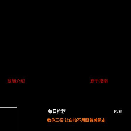
绍
|
技能介绍
|
地图大全
|
腾云驾雾
|
七十二变
|
新手指南
|
人物关系
流
|
宠物专栏
|
任务攻略
|
游戏截图
|
玩家照片
|
枪侠
灵剑
白羽
萨满
每日推荐
[
投稿
]
教你三招 让自拍不用跟着感觉走
注册帐号
→
客户端下载
→
新手必看
→
答题器
→
加点