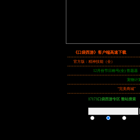
《口袋西游》客户端高速下载
补丁下
官方版：精神技能（全）
《称谓百科全
记者站招募
12月份节日称号(全)
答题器
五行加点
《
生活技能百科全书
》
宠物计
完美商城9月16日隆重上线
“完美商城”
17173口袋西游专区 整站搜索
关键词：
新闻
文章
图片
任务
练级
新手
宠物
加点
经验
枪侠
灵剑