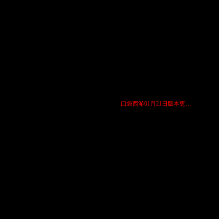
[03]
“梦·五圣之试炼”副本…
[28]
仙宠灵魂同步活动开启
[27]
霸气值获得及奖励详细攻…
[26]
官职俸禄和人事俸禄任务…
[26]
2月25日更新后新出小活…
[25]
图：四神之朱雀玉奖品详…
[24]
2月25日口袋西游更新内…
[23]
图：刷真元的方法
[23]
口袋西游宠物有了最新技…
[21]
口袋西游01月21日版本更…
[21]
《口袋西游》迎新春活动…
[30]
做魂石的小技巧
[29]
口袋西游琵琶精副本 注…