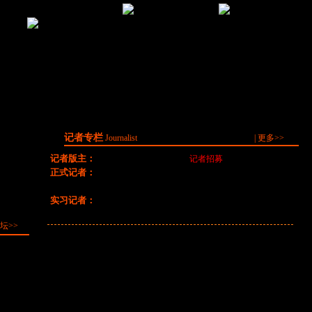
有关大
《口袋西游》7月25日12
口袋西游——惊天哗变，
《口袋西游》新版本
月
时迈入新纪元
命运||斩不断的羁绊（上）
BOSS小清新萌照 让你一
【老P著】
次看个够
记者专栏
Journalist
|
更多>>
记者版主：
月影心动 --------------------[
记者招募
]
正式记者：
寂寞紫烟,沙路德比,宝儿,胃疼不是病,尐熊饼飦,莫莫纸
秋,渺小的尘埃,Mr_L,梦与风，谁是我的笨笨
实习记者：
小白菜,游龙666,破岚,第十九号,梦稀悠悠,然小哈,霊点
一,小花卷,火龍,,冥殿妖离
坛>>
[03-04]
第一时间直击更新后的虎狼穴副本
[03-03]
口袋西游节日称号一网打尽
[03-03]
“梦·五圣之试炼”副本任务攻略
[02-28]
仙宠灵魂同步活动开启
[02-27]
霸气值获得及奖励详细攻略