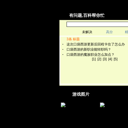
·
金虔诚与火热忱的选择,教大家选宝宝
[04-2
有问题,百科帮你忙
游戏图片
《口袋西游》给你一个绝
重拾好友再踏西游
对真实的花果山
袋西游》携友游