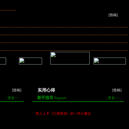
骗子
[
投稿
]
NPC
|
做任务技巧
|
新手看这里
|
快捷键
|
赚钱技巧
|
省钱技巧
技能材料分布图
|
生产生活图文详解分析
|
装备的点化和镶嵌
宠物专栏
(
抓宠攻略
)
|
腾云驾雾
(
初次飞行
) |
七十二变
(
第一次72变
)
|
升级路线及小小经验
|
改版后的五行属性新加点法
台
练级全路线
《口袋西游》宠物极值一
精神技能(官方版)
览表
实用心得
[
投稿
]
[
投稿
]
新手指导
|
更多>>
Beginner
|
更多>>
08-08]
·
精神技能推荐之分类篇
[07-15]
08-08]
·
新人上手《口袋西游》的一些小建议
[04-15]
8-08]
·
“刀塔战场”新手征战必读手册
[03-25]
08-08]
·
新人的技巧、PK经验总结篇！
[02-18]