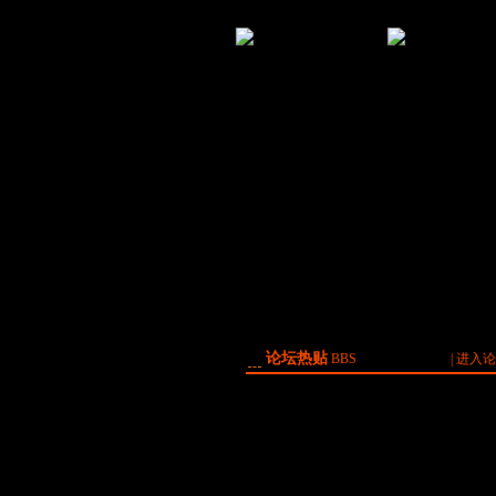
那些年，我们一起追的口
《口袋西游》副本
袋西游
圣的光辉岁
论坛热贴
BBS
|
进入论
[17]
90级后技能如何正确加点…
[04]
**拿俸禄口袋西游36大文…
[04]
《口袋西游》3月4日服务…
[04]
第一时间直击更新后的虎…
[03]
口袋西游节日称号一网打…