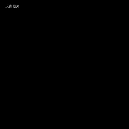
玩家照片
逸梦轩≮小雨≯
:
电信1逸梦轩
慕丶霓裳
:
电信1龙座
[
更多照片
] [
上传照片
]