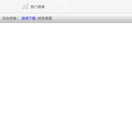
热门游戏
|
综合经验
|
游戏下载
|
精美截图
DNF
传奇4
剑网3旗舰版
新天龙八部
自由
诛仙世界
仙剑世界